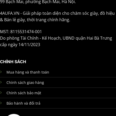
99 Bạch Mai, phường Bạch Mai, Hà Nội.
4AUFA.VN - Giải pháp toàn diện cho chăm sóc giày, đồ hiệu
& Bán lẻ giày, thời trang chính hãng.
MST: 8115531474-001
Do phòng Tài Chính - Kế Hoạch, UBND quận Hai Bà Trưng
cấp ngày 14/11/2023
CHÍNH SÁCH
Mua hàng và thanh toán
Chính sách giao hàng
Chính sách bảo mật
Bảo hành và đổi trả