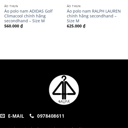
ÁO THUN
ÁO THUN
Áo polo nam ADIDAS Golf
Áo polo nam RALPH LAUREN
Climacool chính hãng
chính hãng secondhand –
secondhand – Size M
Size M
560.000
₫
625.000
₫
E-MAIL
0978408611