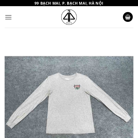
Bỏ
99 BẠCH MAI, P. BẠCH MAI, HÀ NỘI
qua
nội
dung