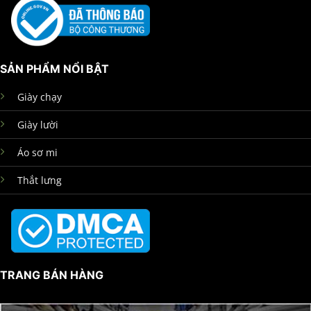
SẢN PHẨM NỔI BẬT
Giày chạy
Giày lười
Áo sơ mi
Thắt lưng
TRANG BÁN HÀNG