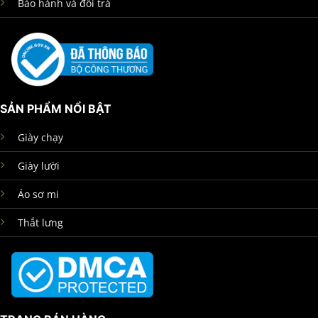
Bảo hành và đổi trả
SẢN PHẨM NỔI BẬT
Giày chạy
Giày lười
Áo sơ mi
Thắt lưng