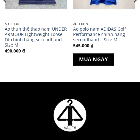
ÁO THUN
ÁO THUN
Áo thun thể thao nam UNDER
Áo polo nam ADIDAS Golf
ARMOUR Lightweight Loose
Performance chính hãng
Fit chính hãng secondhand –
secondhand – Size M
Size M
545.000
₫
490.000
₫
MUA NGAY