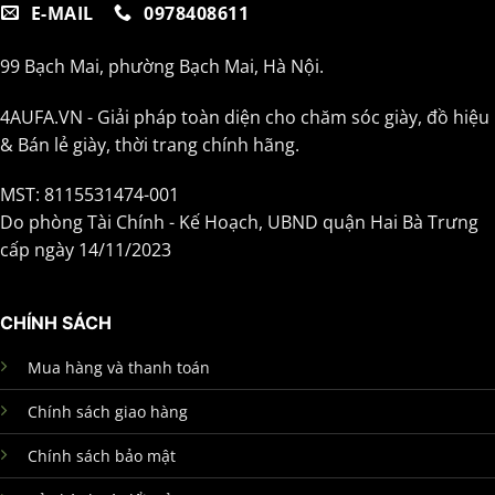
E-MAIL
0978408611
99 Bạch Mai, phường Bạch Mai, Hà Nội.
4AUFA.VN - Giải pháp toàn diện cho chăm sóc giày, đồ hiệu
& Bán lẻ giày, thời trang chính hãng.
MST: 8115531474-001
Do phòng Tài Chính - Kế Hoạch, UBND quận Hai Bà Trưng
cấp ngày 14/11/2023
CHÍNH SÁCH
Mua hàng và thanh toán
Chính sách giao hàng
Chính sách bảo mật