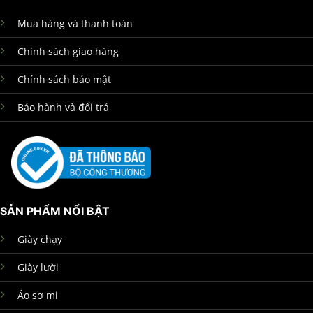
Mua hàng và thanh toán
Chính sách giao hàng
Chính sách bảo mật
Bảo hành và đổi trả
SẢN PHẨM NỔI BẬT
Giày chạy
Giày lười
Áo sơ mi