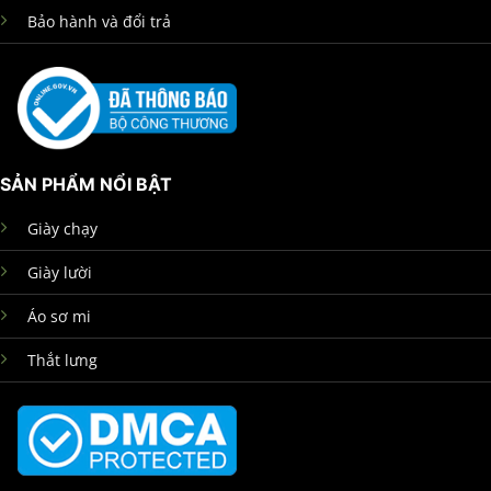
Bảo hành và đổi trả
SẢN PHẨM NỔI BẬT
Giày chạy
Giày lười
Áo sơ mi
Thắt lưng