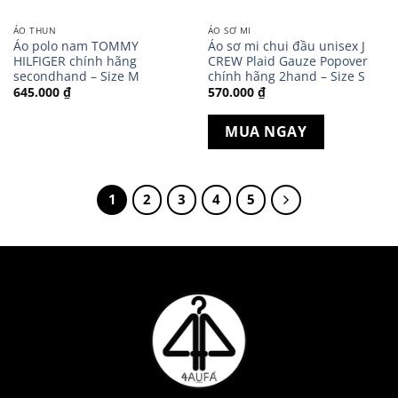
ÁO THUN
ÁO SƠ MI
Áo polo nam TOMMY
Áo sơ mi chui đầu unisex J
HILFIGER chính hãng
CREW Plaid Gauze Popover
secondhand – Size M
chính hãng 2hand – Size S
645.000
₫
570.000
₫
MUA NGAY
1
2
3
4
5