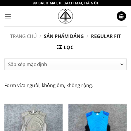
Bỏ
99 BẠCH MAI, P. BẠCH MAI, HÀ NỘI
qua
nội
dung
TRANG CHỦ
/
SẢN PHẨM DÁNG
/
REGULAR FIT
LỌC
Form vừa người, không ôm, không rộng.