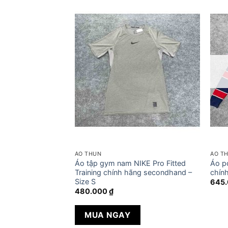
ÁO THUN
ÁO T
 Elite Coaches Dri
Áo tập gym nam NIKE Pro Fitted
Áo p
econdhand – Size M
Training chính hãng secondhand –
chín
Size S
645
480.000
₫
MUA NGAY