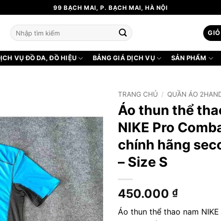
99 BẠCH MAI, P. BẠCH MAI, HÀ NỘI
Tìm
GIỎ
kiếm:
ỊCH VỤ ĐỒ DA, ĐỒ HIỆU
BẢNG GIÁ DỊCH VỤ
SẢN PHẨM
TRANG CHỦ
/
QUẦN ÁO 2HAN
Áo thun thể th
NIKE Pro Comba
chính hãng se
– Size S
450.000
₫
Áo thun thể thao nam NIK