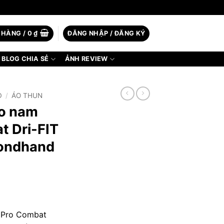
 HÀNG /
0
₫
ĐĂNG NHẬP / ĐĂNG KÝ
BLOG CHIA SẺ
ẢNH REVIEW
D
/
ÁO THUN
ao nam
t Dri-FIT
condhand
E Pro Combat