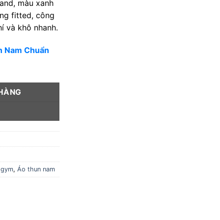
hand, màu xanh
ng fitted, công
hí và khô nhanh.
un Nam Chuẩn
 HÀNG
Y
 gym
,
Áo thun nam