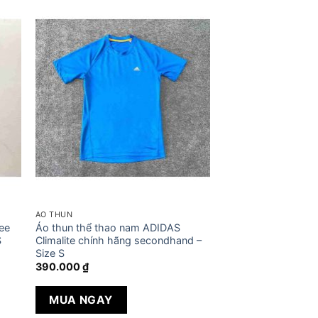
ÁO THUN
ee
Áo thun thể thao nam ADIDAS
S
Climalite chính hãng secondhand –
Size S
390.000
₫
MUA NGAY