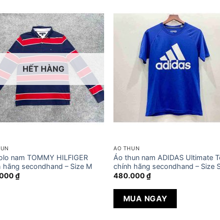
HẾT HÀNG
HUN
ÁO THUN
olo nam TOMMY HILFIGER
Áo thun nam ADIDAS Ultimate T
h hãng secondhand – Size M
chính hãng secondhand – Size 
.000
₫
480.000
₫
MUA NGAY