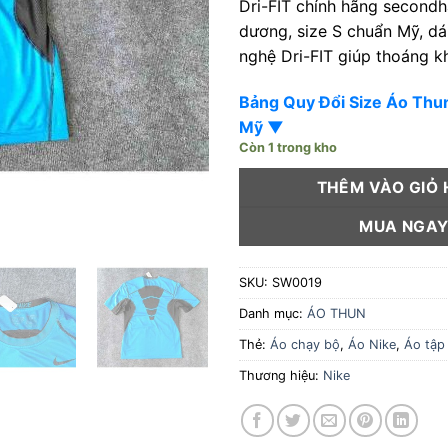
Dri-FIT chính hãng second
dương, size S chuẩn Mỹ, dá
nghệ Dri-FIT giúp thoáng k
Bảng Quy Đổi Size Áo Th
Mỹ ▼
Còn 1 trong kho
THÊM VÀO GIỎ
MUA NGA
SKU:
SW0019
Danh mục:
ÁO THUN
Thẻ:
Áo chạy bộ
,
Áo Nike
,
Áo tập
Thương hiệu:
Nike