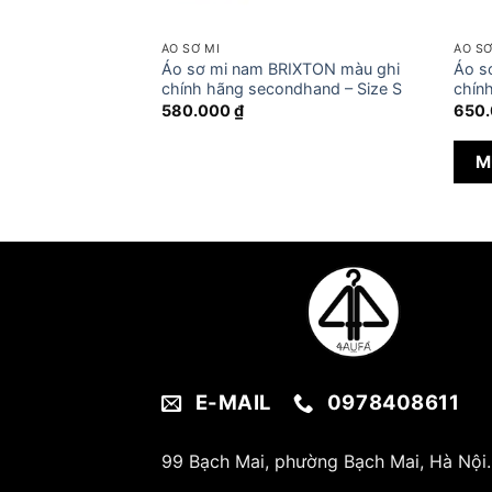
ÁO SƠ MI
ÁO SƠ
CREW Woven kẻ
Áo sơ mi nam BRIXTON màu ghi
Áo s
secondhand – Size
chính hãng secondhand – Size S
chín
580.000
₫
650
M
E-MAIL
0978408611
99 Bạch Mai, phường Bạch Mai, Hà Nội.