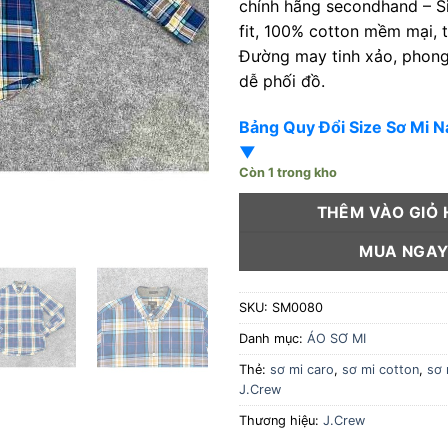
chính hãng secondhand – Si
fit, 100% cotton mềm mại, 
Đường may tinh xảo, phong
dễ phối đồ.
Bảng Quy Đổi Size Sơ Mi 
▼
Còn 1 trong kho
THÊM VÀO GIỎ
MUA NGA
SKU:
SM0080
Danh mục:
ÁO SƠ MI
Thẻ:
sơ mi caro
,
sơ mi cotton
,
sơ 
J.Crew
Thương hiệu:
J.Crew