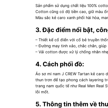
Sản phẩm sử dụng chất liệu 100% cotton
Cotton cũng có độ bền cao, giữ màu ổn 
Màu sắc kẻ caro xanh phối hài hòa, mang
3. Đặc điểm nổi bật, cô
– Thiết kế cổ điển với cổ bẻ truyền thố
– Đường may tinh xảo, chắc chắn, giúp 
– Vải cotton được xử lý chống nhăn nhẹ,
4. Cách phối đồ:
Áo sơ mi nam J CREW Tartan kẻ caro dễ
thun trơn để tạo phong cách layering tr
trang nam quốc tế như Real Men Real St
lỗi mốt.
5. Thông tin thêm về th