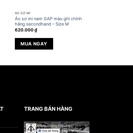
ÁO SƠ MI
Áo sơ mi nam GAP màu ghi chính
hãng secondhand – Size M
620.000
₫
MUA NGAY
ẬT
TRANG BÁN HÀNG