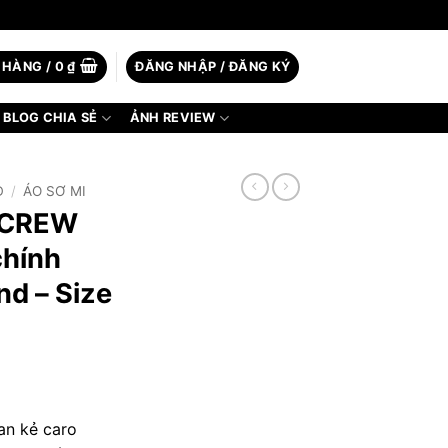
 HÀNG /
0
₫
ĐĂNG NHẬP / ĐĂNG KÝ
BLOG CHIA SẺ
ẢNH REVIEW
D
/
ÁO SƠ MI
J CREW
chính
d – Size
an kẻ caro