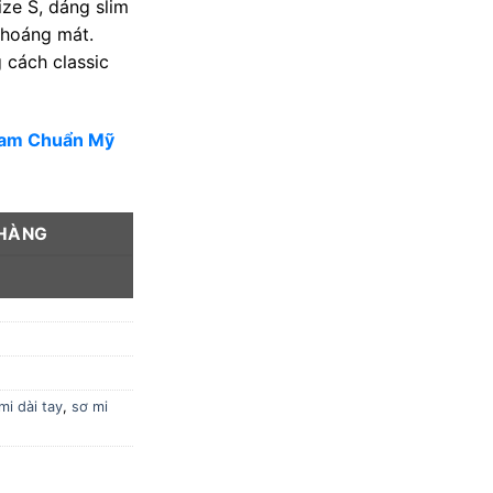
ze S, dáng slim
thoáng mát.
 cách classic
Nam Chuẩn Mỹ
 HÀNG
Y
mi dài tay
,
sơ mi