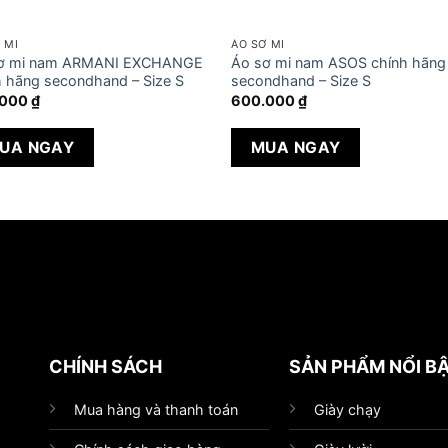
 MI
ÁO SƠ MI
ơ mi nam ARMANI EXCHANGE
Áo sơ mi nam ASOS chính hãng
h hãng secondhand – Size S
secondhand – Size S
.000
₫
600.000
₫
UA NGAY
MUA NGAY
CHÍNH SÁCH
SẢN PHẨM NỔI B
Mua hàng và thanh toán
Giày chạy