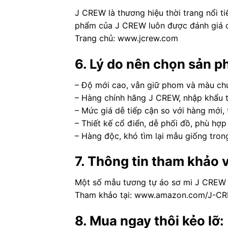
J CREW là thương hiệu thời trang nổi t
phẩm của J CREW luôn được đánh giá c
Trang chủ: www.jcrew.com
6. Lý do nên chọn sản p
– Độ mới cao, vẫn giữ phom và màu ch
– Hàng chính hãng J CREW, nhập khẩu t
– Mức giá dễ tiếp cận so với hàng mới, t
– Thiết kế cổ điển, dễ phối đồ, phù hợ
– Hàng độc, khó tìm lại mẫu giống tro
7. Thông tin tham khảo 
Một số mẫu tương tự áo sơ mi J CREW 
Tham khảo tại: www.amazon.com/J-CRE
8. Mua ngay thôi kẻo lỡ: