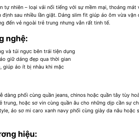
 tự nhiên – loại vải nổi tiếng với sự mềm mại, thoáng mát 
định sau nhiều lần giặt. Dáng slim fit giúp áo ôm vừa vặn 
 đến vẻ ngoài trẻ trung nhưng vẫn rất tinh tế.
ng nghệ:
ng và túi ngực bên trái tiện dụng
áo giữ dáng đẹp qua thời gian
 giúp áo ít bị nhàu khi mặc
 dàng phối cùng quần jeans, chinos hoặc quần tây tùy ho
ẻ trung, hoặc sơ vin cùng quần âu cho những dịp cần sự chỉ
yle, áo sơ mi caro xanh navy phối cùng giày da nâu hoặc 
ương hiệu: