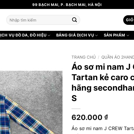
99 BẠCH MAI, P. BẠCH MAI, HÀ NỘI
Tìm
GIỎ
kiếm:
ỊCH VỤ ĐỒ DA, ĐỒ HIỆU
BẢNG GIÁ DỊCH VỤ
SẢN PHẨM
TRANG CHỦ
/
QUẦN ÁO 2HAN
Áo sơ mi nam 
Tartan kẻ caro 
hãng secondhan
S
620.000
₫
Áo sơ mi nam J CREW Tart