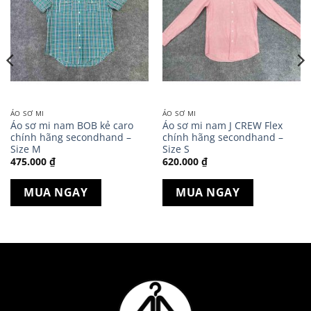
ÁO SƠ MI
ÁO SƠ MI
Áo sơ mi nam BOB kẻ caro
Áo sơ mi nam J CREW Flex
chính hãng secondhand –
chính hãng secondhand –
Size M
Size S
475.000
₫
620.000
₫
MUA NGAY
MUA NGAY
.