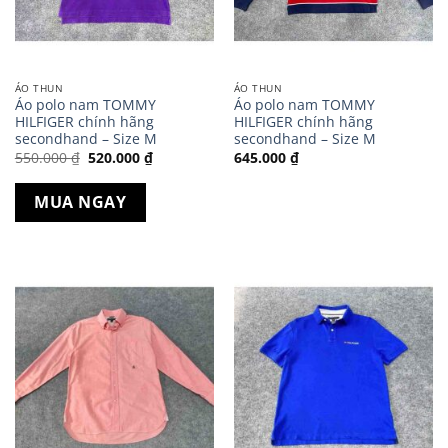
ÁO THUN
ÁO THUN
Áo polo nam TOMMY
Áo polo nam TOMMY
HILFIGER chính hãng
HILFIGER chính hãng
secondhand – Size M
secondhand – Size M
Giá
Giá
550.000
₫
520.000
₫
645.000
₫
gốc
hiện
là:
tại
550.000 ₫.
là:
MUA NGAY
520.000 ₫.