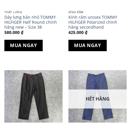
THẮT LƯNG
KÍNH RÂM
Dây lưng bản nhỏ TOMMY
Kính râm unisex TOMMY
HILFIGER Half Round chính
HILFIGER Polarized chính
hãng new – Size 38
hãng secondhand
580.000
₫
425.000
₫
MUA NGAY
MUA NGAY
HẾT HÀNG