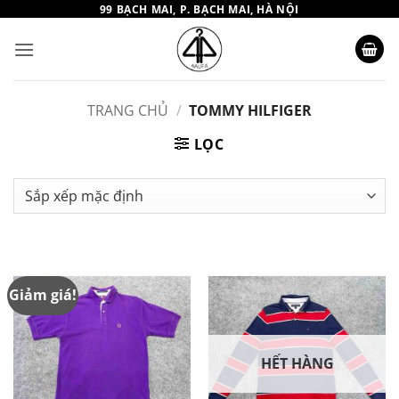
Bỏ
99 BẠCH MAI, P. BẠCH MAI, HÀ NỘI
qua
nội
dung
TRANG CHỦ
/
TOMMY HILFIGER
LỌC
Giảm giá!
HẾT HÀNG