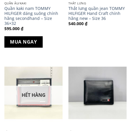
QUẦN ÂU/KAKI
THẮT LƯNG
Quần kaki nam TOMMY
Thắt lưng quần jean TOMMY
HILFIGER dáng suông chính
HILFIGER Hand Craft chính
hãng secondhand – Size
hãng new – Size 36
36×32
540.000
₫
595.000
₫
MUA NGAY
HẾT HÀNG