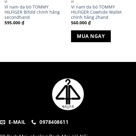
VÍ
VÍ
Ví nam da bò TOMMY
Ví nam da bò TOMMY
HILFIGER Bifold chính hãng
HILFIGER Cowhide Wallet
secondhand
chính hãng 2hand
595.000
₫
560.000
₫
MUA NGAY
E-MAIL
0978408611