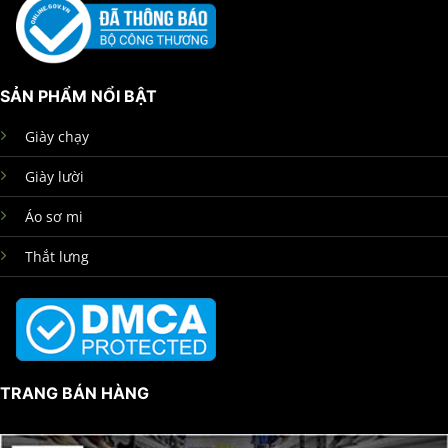
SẢN PHẨM NỔI BẬT
Giày chạy
Giày lười
Áo sơ mi
Thắt lưng
TRANG BÁN HÀNG