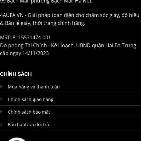
99 Bạch Mai, phường Bạch Mai, Hà Nội.
4AUFA.VN - Giải pháp toàn diện cho chăm sóc giày, đồ hiệu
& Bán lẻ giày, thời trang chính hãng.
MST: 8115531474-001
Do phòng Tài Chính - Kế Hoạch, UBND quận Hai Bà Trưng
cấp ngày 14/11/2023
CHÍNH SÁCH
Mua hàng và thanh toán
Chính sách giao hàng
Chính sách bảo mật
Bảo hành và đổi trả