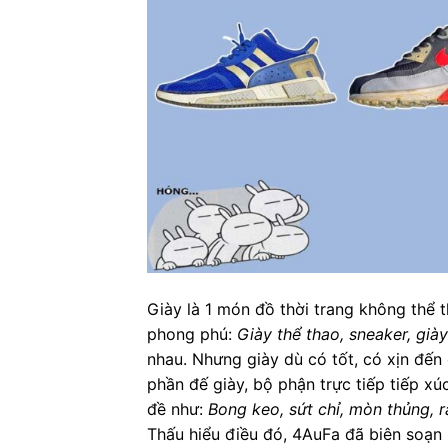
Giày là 1 món đồ thời trang không thể t
phong phú:
Giày thể thao, sneaker, giày
nhau. Nhưng giày dù có tốt, có xịn đến
phần đế giày, bộ phận trực tiếp tiếp x
đề như:
Bong keo, sứt chỉ, mòn thủng, 
Thấu hiểu điều đó, 4AuFa đã biên soạn r