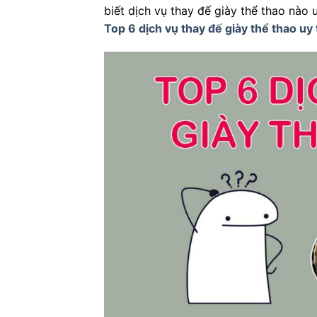
biết dịch vụ thay đế giày thể thao nào 
Top 6 dịch vụ thay đế giày thể thao uy 