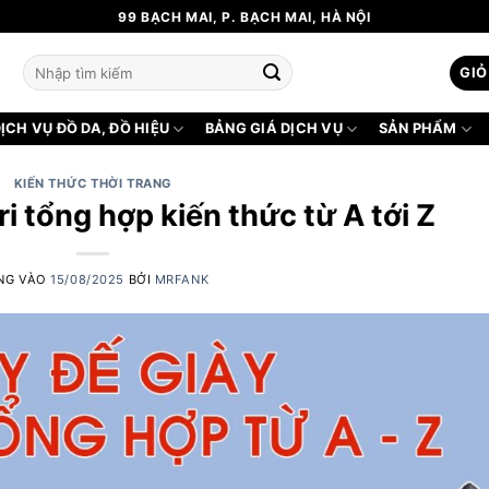
99 BẠCH MAI, P. BẠCH MAI, HÀ NỘI
Tìm
GIỎ
kiếm:
ỊCH VỤ ĐỒ DA, ĐỒ HIỆU
BẢNG GIÁ DỊCH VỤ
SẢN PHẨM
KIẾN THỨC THỜI TRANG
ri tổng hợp kiến thức từ A tới Z
NG VÀO
15/08/2025
BỞI
MRFANK