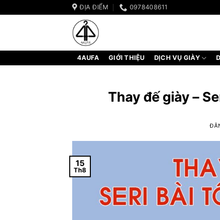
Bỏ
ĐỊA ĐIỂM
0978408611
qua
nội
dung
4AUFA
GIỚI THIỆU
DỊCH VỤ GIÀY
D
Thay đế giày – Se
ĐĂ
15
Th8