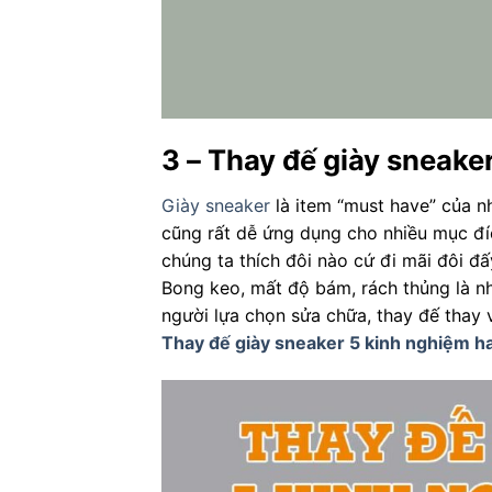
3 – Thay đế giày sneake
Giày sneaker
là item “must have” của nh
cũng rất dễ ứng dụng cho nhiều mục đích
chúng ta thích đôi nào cứ đi mãi đôi đấ
Bong keo, mất độ bám, rách thủng là nh
người lựa chọn sửa chữa, thay đế thay v
Thay đế giày sneaker 5 kinh nghiệm ha