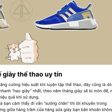
 giày thể thao uy tín
tăng cường hiệu suất khi luyện tập thể thao, đây cũng là d
nhanh “hao giày” nhất, theo năm tháng giày sẽ bị mòn đế, 
iệu quả khi sử dụng.
 và bạn cảm thấy đi vẫn “sướng chân” thì lời khuyên trong
hưng giữa hàng trăm cửa hàng sửa giày bạn băn khoăn khôn