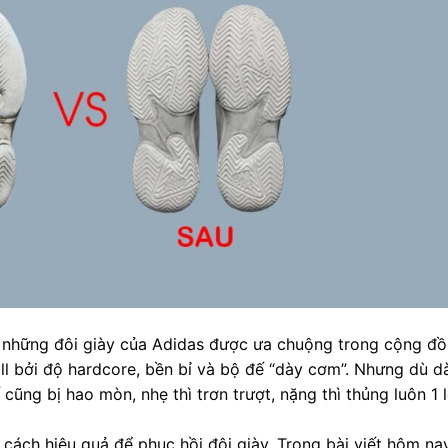
à những đôi giày của Adidas được ưa chuộng trong cộng đ
all bởi độ hardcore, bền bỉ và bộ đế “dày cơm”. Nhưng dù d
cũng bị hao mòn, nhẹ thì trơn trượt, nặng thì thủng luôn 1 
 cách hiệu quả để phục hồi đôi giày. Trong bài viết hôm na