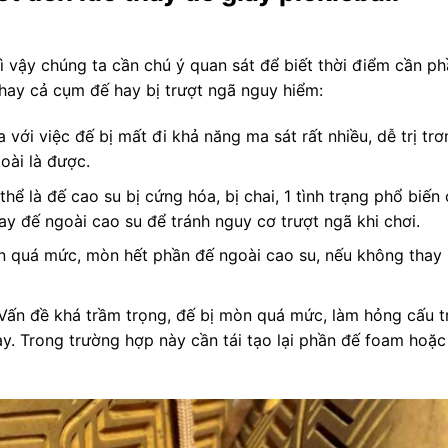
vì vậy chúng ta cần chú ý quan sát để biết thời điểm cần p
thay cả cụm đế hay bị trượt ngã nguy hiểm:
 với việc đế bị mất đi khả năng ma sát rất nhiều, dễ trị trơ
oài là được.
hể là đế cao su bị cứng hóa, bị chai, 1 tình trạng phổ biến 
y đế ngoài cao su để tránh nguy cơ trượt ngã khi chơi.
n quá mức, mòn hết phần đế ngoài cao su, nếu không thay
Vấn đề khá trầm trọng, đế bị mòn quá mức, làm hỏng cấu t
ày. Trong trường hợp này cần tái tạo lại phần đế foam hoặc