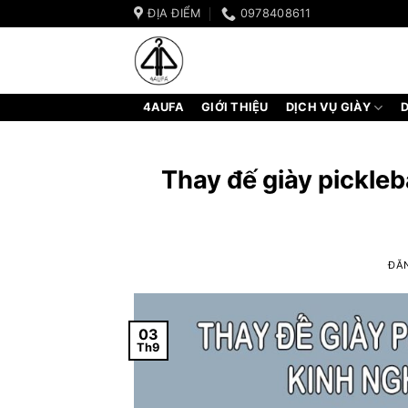
Bỏ
ĐỊA ĐIỂM
0978408611
qua
nội
dung
4AUFA
GIỚI THIỆU
DỊCH VỤ GIÀY
D
Thay đế giày pickleb
ĐĂ
03
Th9