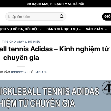
99 BẠCH MAI, P. BẠCH MAI, HÀ NỘI
Tìm
GIỎ
kiếm:
ỊCH VỤ ĐỒ DA, ĐỒ HIỆU
BẢNG GIÁ DỊCH VỤ
SẢN PHẨM
TIPS CHO GIÀY & ĐỒ HIỆU
all tennis Adidas – Kinh nghiệm từ
chuyên gia
NG VÀO
03/09/2025
BỞI
MRFANK