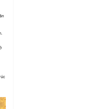
hần
n.
ở
rúc