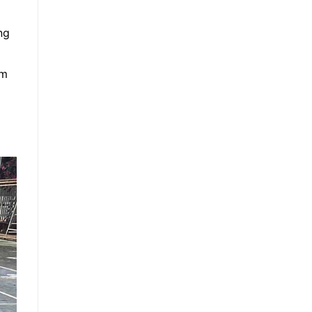
ng
ềm