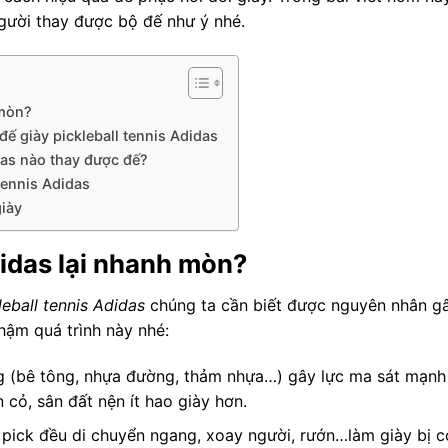
gười thay được bộ đế như ý nhé.
 mòn?
ế giày pickleball tennis Adidas
das nào thay được đế?
 tennis Adidas
giày
didas lại nhanh mòn?
leball tennis Adidas
chúng ta cần biết được nguyên nhân g
hậm quá trình này nhé:
g (bê tông, nhựa đường, thảm nhựa…) gây lực ma sát mạnh
 cỏ, sân đất nện ít hao giày hơn.
 pick đều di chuyển ngang, xoay người, rướn…làm giày bị c