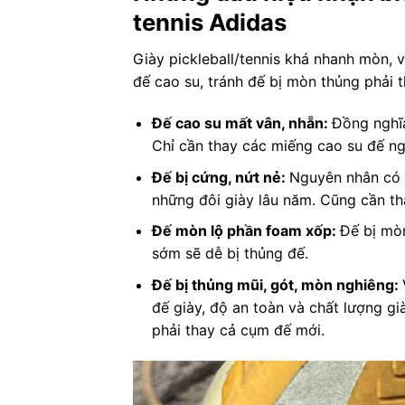
tennis Adidas
Giày pickleball/tennis khá nhanh mòn, 
đế cao su, tránh đế bị mòn thủng phải 
Đế cao su mất vân, nhẵn:
Đồng nghĩa
Chỉ cần thay các miếng cao su đế ng
Đế bị cứng, nứt nẻ:
Nguyên nhân có t
những đôi giày lâu năm. Cũng cần tha
Đế mòn lộ phần foam xốp:
Đế bị mò
sớm sẽ dễ bị thủng đế.
Đế bị thủng mũi, gót, mòn nghiêng:
đế giày, độ an toàn và chất lượng gi
phải thay cả cụm đế mới.