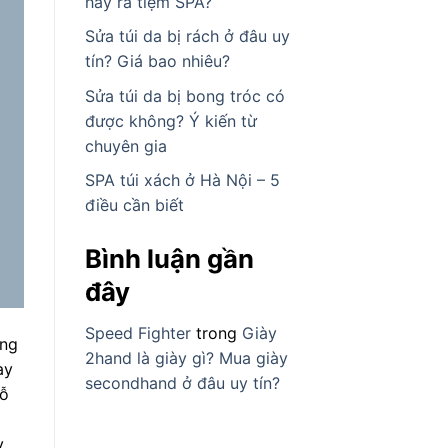
hay ra tiệm SPA?
Sửa túi da bị rách ở đâu uy
tín? Giá bao nhiêu?
Sửa túi da bị bong tróc có
được không? Ý kiến từ
chuyên gia
SPA túi xách ở Hà Nội – 5
điều cần biết
Bình luận gần
đây
Speed Fighter
trong
Giày
ồng
2hand là giày gì? Mua giày
ày
secondhand ở đâu uy tín?
lỗ
y