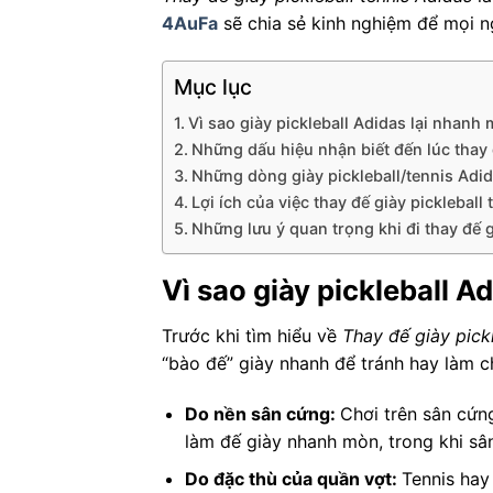
4AuFa
sẽ chia sẻ kinh nghiệm để mọi n
Mục lục
Vì sao giày pickleball Adidas lại nhanh
Những dấu hiệu nhận biết đến lúc thay đ
Những dòng giày pickleball/tennis Adi
Lợi ích của việc thay đế giày pickleball
Những lưu ý quan trọng khi đi thay đế 
Vì sao giày pickleball A
Trước khi tìm hiểu về
Thay đế giày pick
“bào đế” giày nhanh để tránh hay làm c
Do nền sân cứng:
Chơi trên sân cứn
làm đế giày nhanh mòn, trong khi sân
Do đặc thù của quần vợt:
Tennis hay