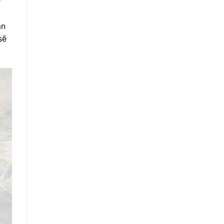
ạn
sẽ