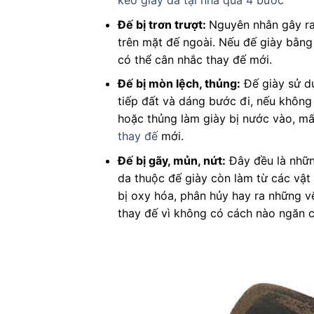
keo giày da tại nhà qua 4 bước
Đế bị trơn trượt:
Nguyên nhân gây ra
trên mặt đế ngoài. Nếu đế giày bằng
có thể cân nhắc thay đế mới.
Đế bị mòn lệch, thủng:
Đế giày sử d
tiếp đất và dáng bước đi, nếu khôn
hoặc thủng làm giày bị nước vào, mấ
thay đế
mới.
Đế bị gãy, mủn, nứt:
Đây đều là nhữn
da thuộc đế giày còn làm từ các vật 
bị oxy hóa, phân hủy hay ra những v
thay đế vì không có cách nào ngăn c