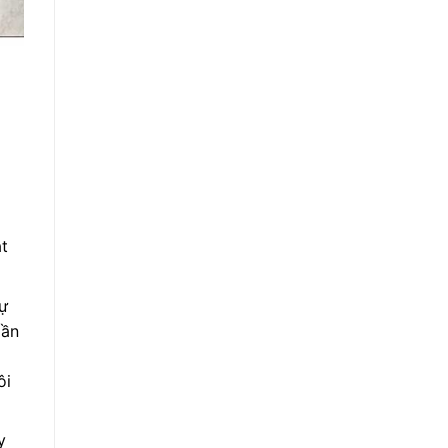
át
sự
gần
ôi
y