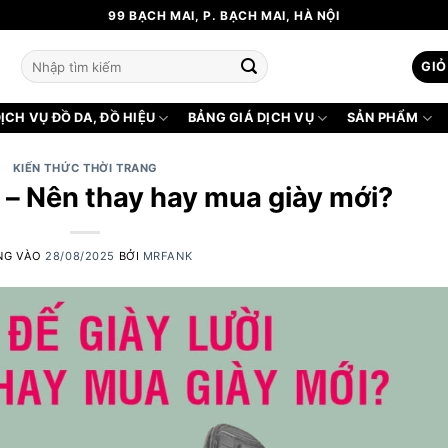
99 BẠCH MAI, P. BẠCH MAI, HÀ NỘI
Tìm
GIỎ
kiếm:
ỊCH VỤ ĐỒ DA, ĐỒ HIỆU
BẢNG GIÁ DỊCH VỤ
SẢN PHẨM
KIẾN THỨC THỜI TRANG
i – Nên thay hay mua giày mới?
NG VÀO
28/08/2025
BỞI
MRFANK