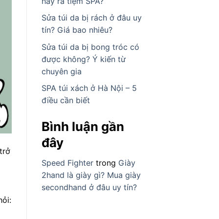
hay ra tiệm SPA?
Sửa túi da bị rách ở đâu uy
tín? Giá bao nhiêu?
Sửa túi da bị bong tróc có
được không? Ý kiến từ
chuyên gia
SPA túi xách ở Hà Nội – 5
điều cần biết
Bình luận gần
đây
trở
Speed Fighter
trong
Giày
2hand là giày gì? Mua giày
secondhand ở đâu uy tín?
ỏi: