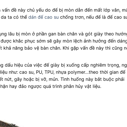
 vấn đề này chủ yếu do đế bị mòn dẫn đến mất lớp vân, m
 da ta có thể
dán đế cao su
chống trơn, nếu đế là đế cao s
ụng lâu bị mòn ở phần gan bàn chân và gót giày theo hướn
g được khắc phục sớm sẽ gây mòn lệch ảnh hưởng đến dáng
t khả năng bảo vệ bàn chân. Khi gặp vấn đề này thì cũng n
g dấu hiệu của việc đế giày bị xuống cấp nghiêm trọng, ng
liệu như: cao su, PU, TPU, nhựa polymer…theo thời gian đế
ết nứt, gãy hoặc bị vỡ, mủn. Tình huống này bắt buộc phải
hặn hay đảo ngược quá trình phân hủy vật liệu.