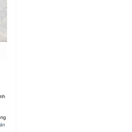
anh
ang
án