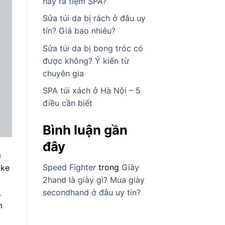
hay ra tiệm SPA?
Sửa túi da bị rách ở đâu uy
tín? Giá bao nhiêu?
Sửa túi da bị bong tróc có
được không? Ý kiến từ
chuyên gia
SPA túi xách ở Hà Nội – 5
điều cần biết
Bình luận gần
đây
g
Speed Fighter
trong
Giày
ike
2hand là giày gì? Mua giày
secondhand ở đâu uy tín?
.
m