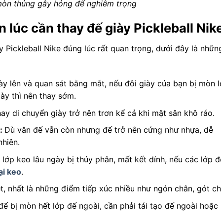
 mòn thủng gây hỏng đế nghiêm trọng
 lúc cần thay đế giày Pickleball Nik
y Pickleball Nike đúng lúc rất quan trọng, dưới đây là nhữn
iày lên và quan sát bằng mắt, nếu đôi giày của bạn bị mòn 
iày thì nên thay sớm.
ay di chuyển giày trở nên trơn kể cả khi mặt sân khô ráo.
ỡ:
Dù vân đế vẫn còn nhưng đế trở nên cứng như nhựa, dễ
nhiên.
 lớp keo lâu ngày bị thủy phân, mất kết dính, nếu các lớp đ
ại keo
.
, nhất là những điểm tiếp xúc nhiều như ngón chân, gót ch
đế bị mòn hết lớp đế ngoài, cần phải tái tạo đế ngoài hoặc