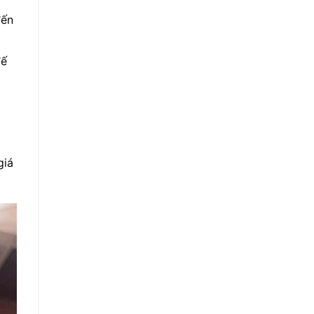
đến
đế
giá