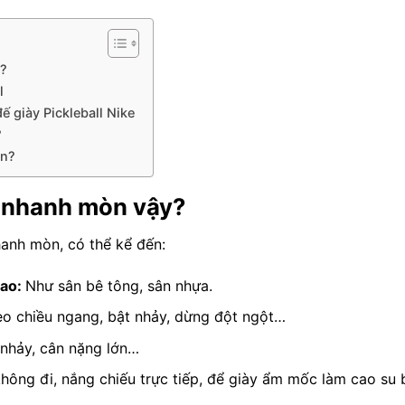
y?
l
ế giày Pickleball Nike
?
ín?
ại nhanh mòn vậy?
hanh mòn, có thể kể đến:
cao:
Như sân bê tông, sân nhựa.
eo chiều ngang, bật nhảy, dừng đột ngột…
nhảy, cân nặng lớn…
không đi, nắng chiếu trực tiếp, để giày ẩm mốc làm cao su 