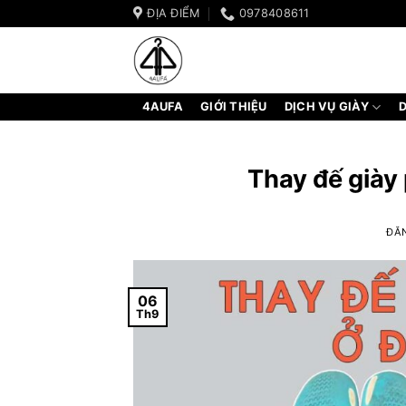
Bỏ
ĐỊA ĐIỂM
0978408611
qua
nội
dung
4AUFA
GIỚI THIỆU
DỊCH VỤ GIÀY
D
Thay đế giày 
ĐĂ
06
Th9