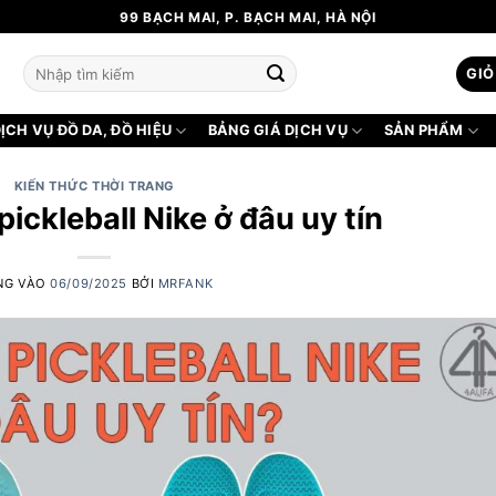
99 BẠCH MAI, P. BẠCH MAI, HÀ NỘI
Tìm
GIỎ
kiếm:
ỊCH VỤ ĐỒ DA, ĐỒ HIỆU
BẢNG GIÁ DỊCH VỤ
SẢN PHẨM
KIẾN THỨC THỜI TRANG
pickleball Nike ở đâu uy tín
NG VÀO
06/09/2025
BỞI
MRFANK