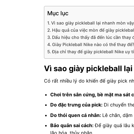
Mục lục
Vì sao giày pickleball lại nhanh mòn vậ
Hậu quả của việc mòn đế giày picklebal
Dấu hiệu cho thấy đã đến lúc cần thay đ
Giày Pickleball Nike nào có thể thay đế
Địa chỉ thay đế giày pickleball Nike uy t
Vì sao giày pickleball l
Có rất nhiều lý do khiến đế giày pick n
Chơi trên sân cứng, bề mặt ma sát 
Do đặc trưng của pick:
Di chuyển th
Do thói quen cá nhân:
Lê chân, dậm 
Bảo quản sai cách:
Để giày quá lâu 
lão hóa, thủy phân.