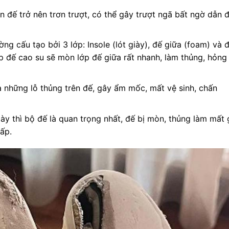
 đế trở nên trơn trượt, có thể gây trượt ngã bất ngờ dẫn 
ng cấu tạo bởi 3 lớp: Insole (lót giày), đế giữa (foam) và 
ớp đế cao su sẽ mòn lớp đế giữa rất nhanh, làm thủng, hỏng
những lỗ thủng trên đế, gây ẩm mốc, mất vệ sinh, chấn
ày thì bộ đế là quan trọng nhất, đế bị mòn, thủng làm mất 
cấp.