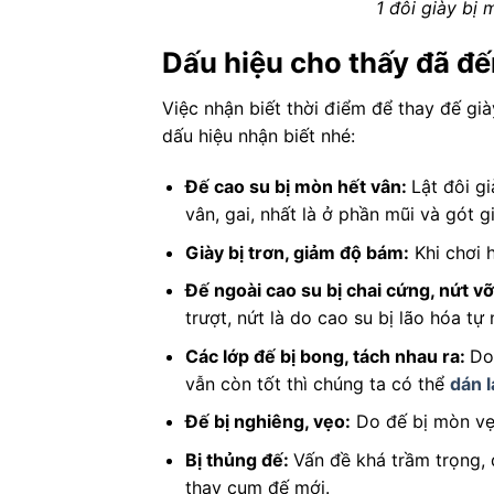
1 đôi giày bị
Dấu hiệu cho thấy đã đến
Việc nhận biết thời điểm để thay đế già
dấu hiệu nhận biết nhé:
Đế cao su bị mòn hết vân:
Lật đôi g
vân, gai, nhất là ở phần mũi và gót g
Giày bị trơn, giảm độ bám:
Khi chơi h
Đế ngoài cao su bị chai cứng, nứt v
trượt, nứt là do cao su bị lão hóa tự 
Các lớp đế bị bong, tách nhau ra:
Do
vẫn còn tốt thì chúng ta có thể
dán l
Đế bị nghiêng, vẹo:
Do đế bị mòn vẹt
Bị thủng đế:
Vấn đề khá trầm trọng, 
thay cụm đế mới.