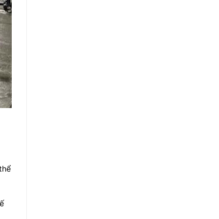
thể
ế