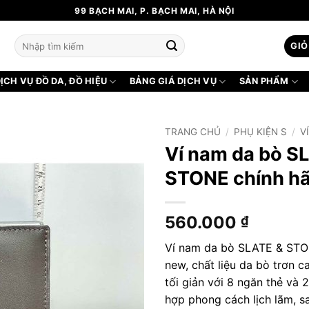
99 BẠCH MAI, P. BẠCH MAI, HÀ NỘI
Tìm
GIỎ
kiếm:
ỊCH VỤ ĐỒ DA, ĐỒ HIỆU
BẢNG GIÁ DỊCH VỤ
SẢN PHẨM
TRANG CHỦ
/
PHỤ KIỆN S
/
V
Ví nam da bò S
STONE chính h
560.000
₫
Ví nam da bò SLATE & STO
new, chất liệu da bò trơn ca
tối giản với 8 ngăn thẻ và 
hợp phong cách lịch lãm, s