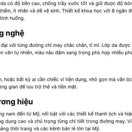
i da có độ bền cao, chống trầy xước tốt và giữ được độ bón
thấm, ít nhăn và dễ vệ sinh. Thiết kế khoa học với 8 ngăn 
tình huống.
ng nghệ
đại với từng đường chỉ may chắc chắn, tỉ mỉ. Lớp da được 
n vân tự nhiên, màu nâu đậm sang trọng phù hợp nhiều ph
, hoặc bất kỳ ai cần chiếc ví tiện dụng, nhỏ gọn mà vẫn lị
ng gian để lưu trữ thẻ và tiền mặt.
ương hiệu
g nam đến từ Mỹ, nổi bật với các thiết kế thanh lịch và h
ứng dụng cao và chú trọng từng chi tiết trong đường may.
ng thời trang và các kênh bán lẻ lớn tại Mỹ.