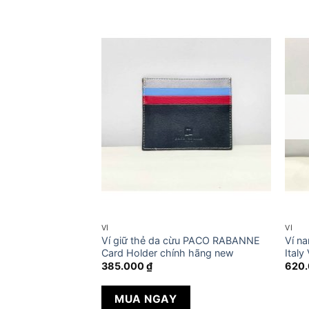
 HÀNG
VÍ
VÍ
IEK Bifold chính
Ví giữ thẻ da cừu PACO RABANNE
Ví n
Card Holder chính hãng new
Italy
385.000
₫
620
MUA NGAY