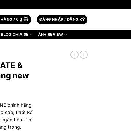
 HÀNG /
0
₫
ĐĂNG NHẬP / ĐĂNG KÝ
BLOG CHIA SẺ
ẢNH REVIEW
Í
LATE &
ãng new
NE chính hãng
o cấp, thiết kế
2 ngăn tiền. Phù
ang trọng.