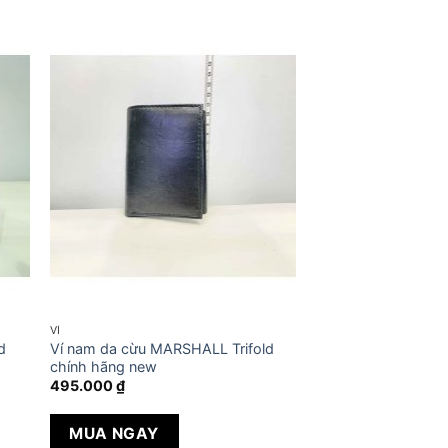
VÍ
d
Ví nam da cừu MARSHALL Trifold
chính hãng new
495.000
₫
MUA NGAY