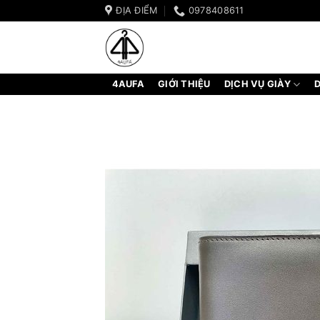
Bỏ
ĐỊA ĐIỂM
0978408611
qua
nội
dung
4AUFA
GIỚI THIỆU
DỊCH VỤ GIÀY
D