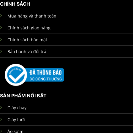
CHÍNH SÁCH
Mua hàng và thanh toán
Chính sách giao hàng
Chính sách bảo mật
Bảo hành và đổi trả
SẢN PHẨM NỔI BẬT
Giày chạy
Giày lười
Áo sơ mi