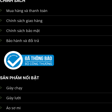
CHÍNH SÁCH
Mua hàng và thanh toán
Chính sách giao hàng
Chính sách bảo mật
Bảo hành và đổi trả
SẢN PHẨM NỔI BẬT
Giày chạy
Giày lười
Áo sơ mi