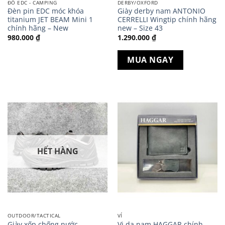
ĐỒ EDC - CAMPING
DERBY/OXFORD
Đèn pin EDC móc khóa
Giày derby nam ANTONIO
titanium JET BEAM Mini 1
CERRELLI Wingtip chính hãng
chính hãng – New
new – Size 43
980.000
₫
1.290.000
₫
MUA NGAY
HẾT HÀNG
OUTDOOR/TACTICAL
VÍ
Giày xốp chống nước
Vi da nam HAGGAR chính