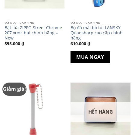
ĐỒ EDC - CAMPING
ĐỒ EDC - CAMPING
Bật lửa ZIPPO Street Chrome
Bộ đá mài bỏ túi LANSKY
207 xước bụi chính hãng –
Quadsharp cao cấp chính
New
hãng
595.000
₫
610.000
₫
MUA NGAY
Giảm giá!
HẾT HÀNG