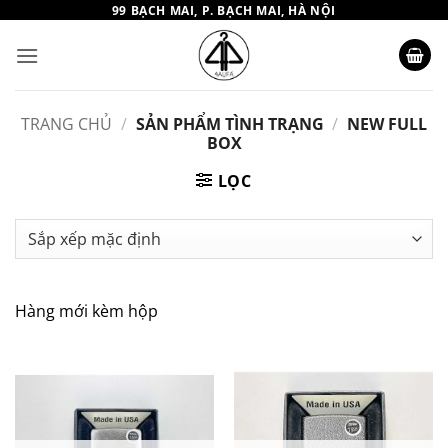
Bỏ
99 BẠCH MAI, P. BẠCH MAI, HÀ NỘI
qua
nội
dung
TRANG CHỦ
/
SẢN PHẨM TÌNH TRẠNG
/
NEW FULL
BOX
LỌC
Hàng mới kèm hộp