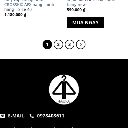
CROSSKIX APX hàng chính
hãng new
hãng – Size 40
590.000
₫
1.180.000
₫
MUA NGAY
1
2
3
E-MAIL
0978408611