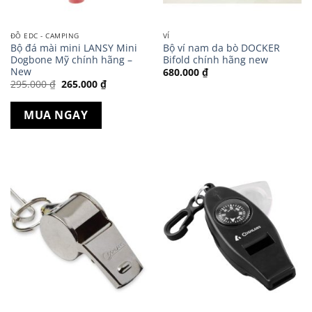
ĐỒ EDC - CAMPING
VÍ
Bộ đá mài mini LANSY Mini
Bộ ví nam da bò DOCKER
Dogbone Mỹ chính hãng –
Bifold chính hãng new
New
680.000
₫
Giá
Giá
295.000
₫
265.000
₫
gốc
hiện
là:
tại
295.000 ₫.
là:
MUA NGAY
265.000 ₫.