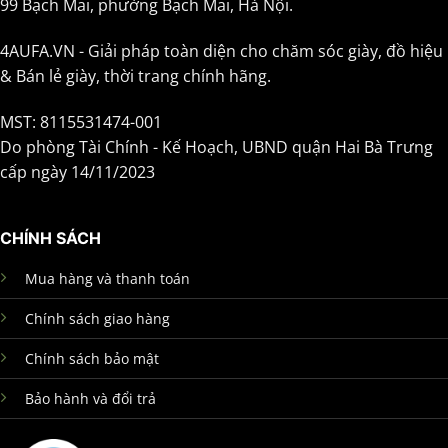
99 Bạch Mai, phường Bạch Mai, Hà Nội.
4AUFA.VN - Giải pháp toàn diện cho chăm sóc giày, đồ hiệu
& Bán lẻ giày, thời trang chính hãng.
MST: 8115531474-001
Do phòng Tài Chính - Kế Hoạch, UBND quận Hai Bà Trưng
cấp ngày 14/11/2023
CHÍNH SÁCH
Mua hàng và thanh toán
Chính sách giao hàng
Chính sách bảo mật
Bảo hành và đổi trả