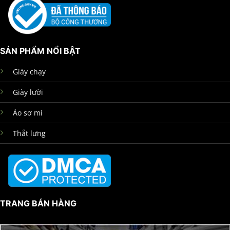
SẢN PHẨM NỔI BẬT
Giày chạy
Giày lười
Áo sơ mi
Thắt lưng
TRANG BÁN HÀNG