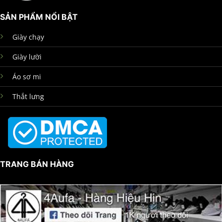
SẢN PHẨM NỔI BẬT
Giày chạy
Giày lười
Áo sơ mi
Thắt lưng
TRANG BÁN HÀNG