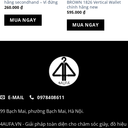
hãng secondhand – Ví đứng
BROWN 1826 Vertical Wallet
chính hãng new
260.000
₫
595.000
₫
MUA NGAY
MUA NGAY
E-MAIL
0978408611
99 Bạch Mai, phường Bạch Mai, Hà Nội.
4AUFA.VN - Giải pháp toàn diện cho chăm sóc giày, đồ hiệu