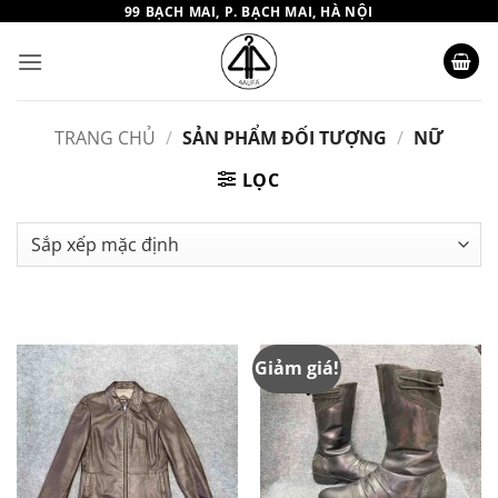
Bỏ
99 BẠCH MAI, P. BẠCH MAI, HÀ NỘI
qua
nội
dung
TRANG CHỦ
/
SẢN PHẨM ĐỐI TƯỢNG
/
NỮ
LỌC
Giảm giá!