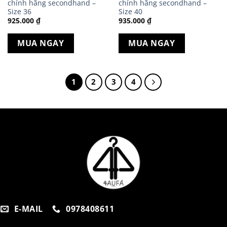
chính hãng secondhand –
chính hãng secondhand –
Size 36
Size 40
925.000
₫
935.000
₫
MUA NGAY
MUA NGAY
1
2
3
4
E-MAIL
0978408611