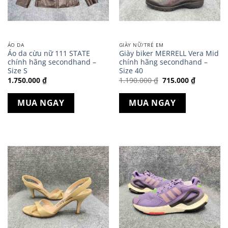
ÁO DA
GIÀY NỮ/TRẺ EM
Áo da cừu nữ 111 STATE
Giày biker MERRELL Vera Mid
chính hãng secondhand –
chính hãng secondhand –
Size S
Size 40
Giá
Giá
1.750.000
₫
1.190.000
₫
715.000
₫
gốc
hiện
là:
tại
1.190.000 ₫.
là:
MUA NGAY
MUA NGAY
715.000 ₫