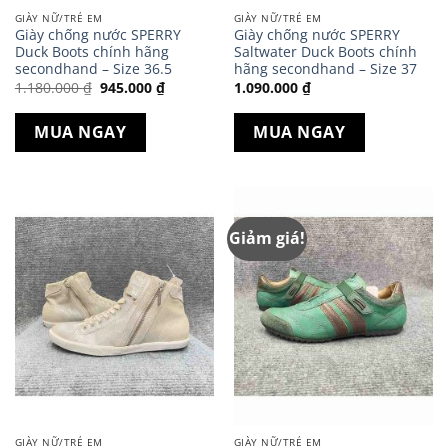
GIÀY NỮ/TRẺ EM
GIÀY NỮ/TRẺ EM
Giày chống nước SPERRY
Giày chống nước SPERRY
Duck Boots chính hãng
Saltwater Duck Boots chính
secondhand – Size 36.5
hãng secondhand – Size 37
Giá
Giá
1.180.000
₫
945.000
₫
1.090.000
₫
gốc
hiện
là:
tại
1.180.000 ₫.
là:
MUA NGAY
MUA NGAY
945.000 ₫.
Giảm giá!
GIÀY NỮ/TRẺ EM
GIÀY NỮ/TRẺ EM