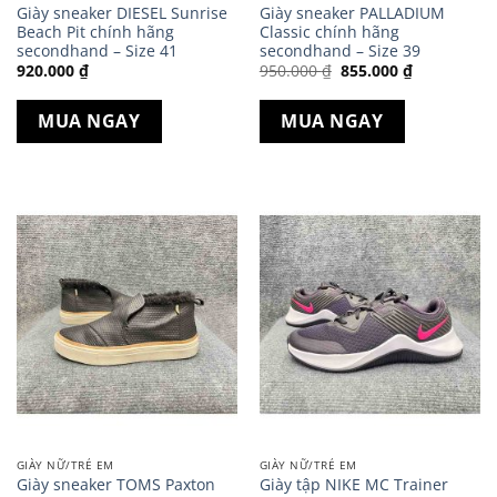
Giày sneaker DIESEL Sunrise
Giày sneaker PALLADIUM
Beach Pit chính hãng
Classic chính hãng
secondhand – Size 41
secondhand – Size 39
Giá
Giá
920.000
₫
950.000
₫
855.000
₫
gốc
hiện
là:
tại
950.000 ₫.
là:
MUA NGAY
MUA NGAY
855.000 ₫.
GIÀY NỮ/TRẺ EM
GIÀY NỮ/TRẺ EM
Giày sneaker TOMS Paxton
Giày tập NIKE MC Trainer