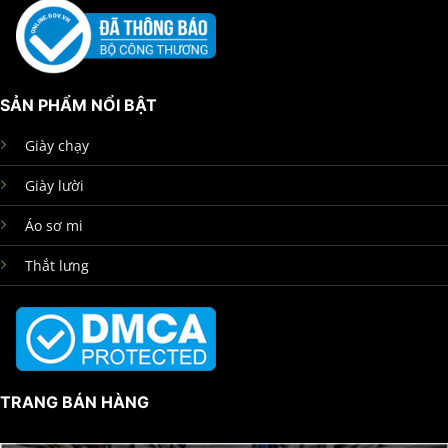
SẢN PHẨM NỔI BẬT
Giày chạy
Giày lười
Áo sơ mi
Thắt lưng
TRANG BÁN HÀNG