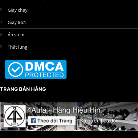
Giày chạy
Giày lười
Áo sơ mi
Thắt lưng
TRANG BÁN HÀNG