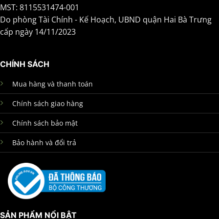
MST: 8115531474-001
Do phòng Tài Chính - Kế Hoạch, UBND quận Hai Bà Trưng
cấp ngày 14/11/2023
CHÍNH SÁCH
Mua hàng và thanh toán
Chính sách giao hàng
Chính sách bảo mật
Bảo hành và đổi trả
SẢN PHẨM NỔI BẬT