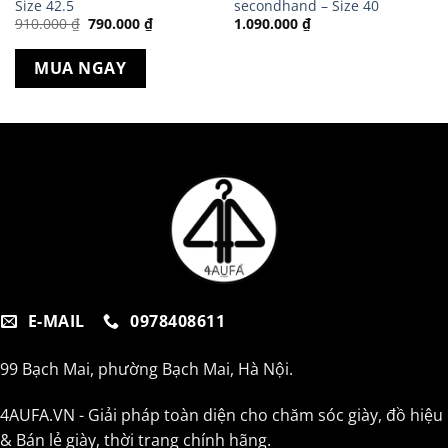
Size 42.5
secondhand – Size 40
Giá
Giá
910.000
₫
790.000
₫
1.090.000
₫
gốc
hiện
là:
tại
910.000 ₫.
là:
MUA NGAY
790.000 ₫.
E-MAIL
0978408611
99 Bạch Mai, phường Bạch Mai, Hà Nội.
4AUFA.VN - Giải pháp toàn diện cho chăm sóc giày, đồ hiệu
& Bán lẻ giày, thời trang chính hãng.