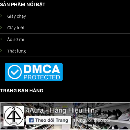
SẢN PHẨM NỔI BẬT
Giày chạy
Giày lười
Áo sơ mi
Thắt lưng
TRANG BÁN HÀNG