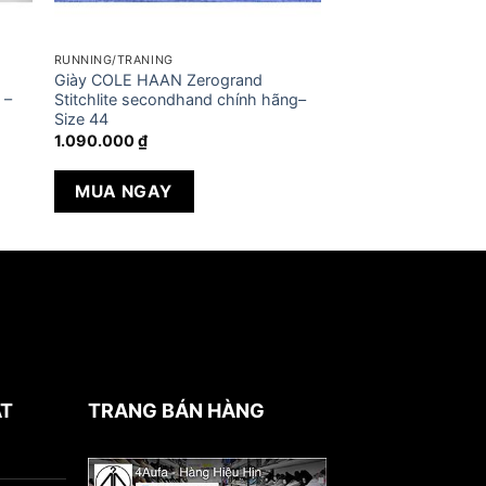
RUNNING/TRANING
Giày COLE HAAN Zerogrand
 –
Stitchlite secondhand chính hãng–
Size 44
1.090.000
₫
MUA NGAY
ẬT
TRANG BÁN HÀNG