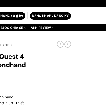
 HÀNG /
0
₫
ĐĂNG NHẬP / ĐĂNG KÝ
BLOG CHIA SẺ
ẢNH REVIEW
2HAND
/
 Quest 4
condhand
ính hãng
ới 90%, thiết