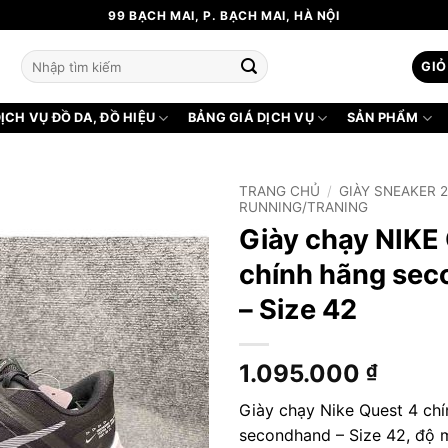
99 BẠCH MAI, P. BẠCH MAI, HÀ NỘI
Tìm
GIỎ
kiếm:
ỊCH VỤ ĐỒ DA, ĐỒ HIỆU
BẢNG GIÁ DỊCH VỤ
SẢN PHẨM
TRANG CHỦ
/
GIÀY SNEAKER 
RUNNING/TRANING
Giày chạy NIKE
chính hãng se
– Size 42
1.095.000
₫
Giày chạy Nike Quest 4 ch
secondhand – Size 42, độ m