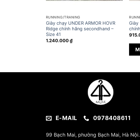
RUNNING/TRANING
RUNN
osamba chính hãng
Giày chạy UNDER ARMOR HOVR
Giày
e 38.5
Ridge chính hãng secondhand –
chính
Size 41
915
1.240.000
₫
M
E-MAIL
0978408611
99 Bạch Mai, phường Bạch Mai, Hà Nội.