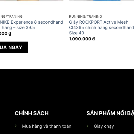
ING/TRANING
RUNNING/TRANING
 NIKE Experience 8 secondhand
Giày ROCKPORT Active Mesh
 hãng – size 39.5
CI4365 chính hãng secondhand
Size 40
.000
₫
1.090.000
₫
UA NGAY
CHÍNH SÁCH
SẢN PHẨM NỔI B
Mua hàng và thanh toán
Giày chạy