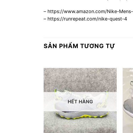
– https://www.amazon.com/Nike-Mens
– https://runrepeat.com/nike-quest-4
SẢN PHẨM TƯƠNG TỰ
 HÀNG
HẾT HÀNG