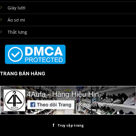
Giày lười
Áo sơ mi
Thắt lưng
TRANG BÁN HÀNG
Truy cập trang