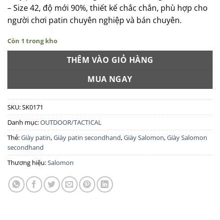
là:
tại
– Size 42, độ mới 90%, thiết kế chắc chắn, phù hợp cho
1.950.000 ₫.
là:
người chơi patin chuyên nghiệp và bán chuyên.
1.755.000 ₫.
Còn 1 trong kho
THÊM VÀO GIỎ HÀNG
MUA NGAY
SKU:
SK0171
Danh mục:
OUTDOOR/TACTICAL
Thẻ:
Giày patin
,
Giày patin secondhand
,
Giày Salomon
,
Giày Salomon
secondhand
Thương hiệu:
Salomon