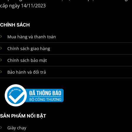
cấp ngày 14/11/2023
CHÍNH SÁCH
Mua hàng và thanh toán
Chính sách giao hàng
Chính sách bảo mật
Bảo hành và đổi trả
SẢN PHẨM NỔI BẬT
Giày chạy