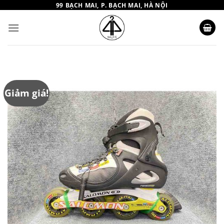
Bỏ
99 BẠCH MAI, P. BẠCH MAI, HÀ NỘI
qua
nội
dung
Giảm giá!