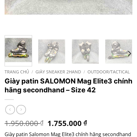
TRANG CHỦ
/
GIÀY SNEAKER 2HAND
/
OUTDOOR/TACTICAL
Giày patin SALOMON Mag Elite3 chính
hãng secondhand – Size 42
Giá
Giá
1.950.000
1.755.000
₫
₫
gốc
hiện
Giày patin Salomon Mag Elite3 chính hãng secondhand