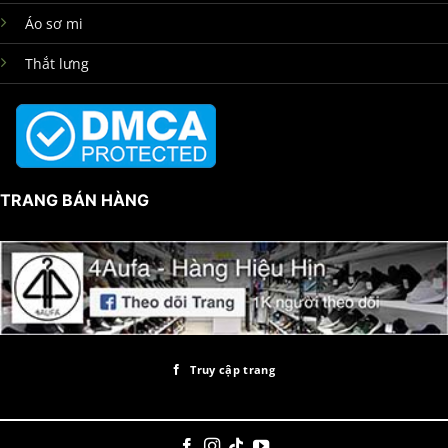
Áo sơ mi
Thắt lưng
TRANG BÁN HÀNG
Truy cập trang