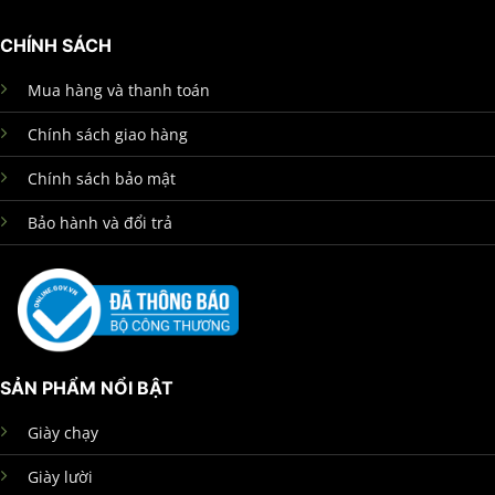
CHÍNH SÁCH
Mua hàng và thanh toán
Chính sách giao hàng
Chính sách bảo mật
Bảo hành và đổi trả
SẢN PHẨM NỔI BẬT
Giày chạy
Giày lười