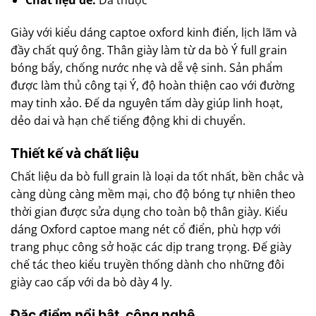
Chất liệu đế:
Da thuộc
Giày với kiểu dáng captoe oxford kinh điển, lịch lãm và
đầy chất quý ông. Thân giày làm từ da bò Ý full grain
bóng bẩy, chống nước nhẹ và dễ vệ sinh. Sản phẩm
được làm thủ công tại Ý, độ hoàn thiện cao với đường
may tinh xảo. Đế da nguyên tấm dày giúp linh hoạt,
dẻo dai và hạn chế tiếng động khi di chuyển.
Thiết kế và chất liệu
Chất liệu da bò full grain là loại da tốt nhất, bền chắc và
càng dùng càng mềm mại, cho độ bóng tự nhiên theo
thời gian được sửa dụng cho toàn bộ thân giày. Kiểu
dáng Oxford captoe mang nét cổ điển, phù hợp với
trang phục công sở hoặc các dịp trang trọng. Đế giày
chế tác theo kiểu truyền thống dành cho những đôi
giày cao cấp với da bò dày 4 ly.
Đặc điểm nổi bật, công nghệ