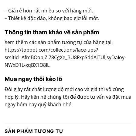
– Giá rẻ hơn rất nhiều so với hàng mới.
– Thiết kế độc đáo, không bao giờ lỗi mốt.
Thông tin tham khảo về sản phẩm
Xem thêm các sản phẩm tương tự của hãng tại:
https://toboot.com/collections/lace-ups?
srsltid=AfmBOopJZI78CgXe_BU8FxpSddAiTUlJsyDaIoy-
NWxD1L-xqBX1O8IL
Mua ngay thôi kẻo lỡ
Đôi giày rất chất lượng độ mới cao và giá thì vô cùng
hợp lý. Hãy liên hệ chúng tôi để được tư vấn và đặt mua
ngay hôm nay quý khách nhé.
SẢN PHẨM TƯƠNG TỰ