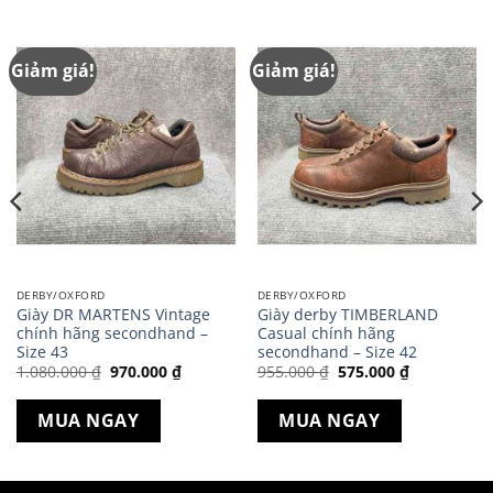
Giảm giá!
Giảm giá!
DERBY/OXFORD
DERBY/OXFORD
Giày DR MARTENS Vintage
Giày derby TIMBERLAND
chính hãng secondhand –
Casual chính hãng
Size 43
secondhand – Size 42
Giá
Giá
Giá
Giá
1.080.000
₫
970.000
₫
955.000
₫
575.000
₫
gốc
hiện
gốc
hiện
là:
tại
là:
tại
1.080.000 ₫.
là:
955.000 ₫.
là:
MUA NGAY
MUA NGAY
970.000 ₫.
575.000 ₫.