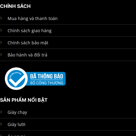
CHÍNH SÁCH
Mua hàng và thanh toán
Chính sách giao hàng
Chính sách bảo mật
Bảo hành và đổi trả
SẢN PHẨM NỔI BẬT
Giày chạy
Giày lười