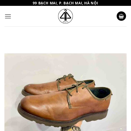
Bỏ
99 BẠCH MAI, P. BẠCH MAI, HÀ NỘI
qua
nội
dung