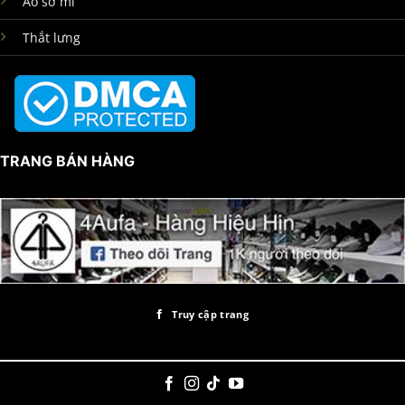
Áo sơ mi
Thắt lưng
TRANG BÁN HÀNG
Truy cập trang