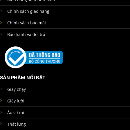
Chính sách giao hàng
Chính sách bảo mật
Bảo hành và đổi trả
SẢN PHẨM NỔI BẬT
Giày chạy
Giày lười
Áo sơ mi
Thắt lưng