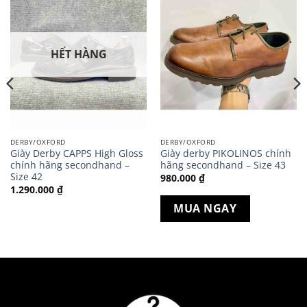
HẾT HÀNG
DERBY/OXFORD
DERBY/OXFORD
Giày Derby CAPPS High Gloss
Giày derby PIKOLINOS chính
chính hãng secondhand –
hãng secondhand – Size 43
Size 42
980.000
₫
1.290.000
₫
MUA NGAY