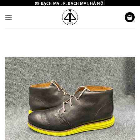
Bỏ
99 BẠCH MAI, P. BẠCH MAI, HÀ NỘI
qua
nội
dung