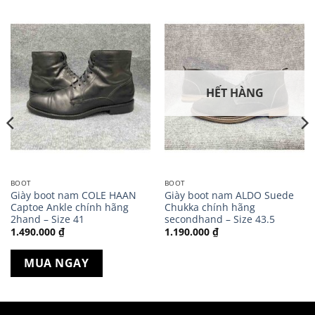
HẾT HÀNG
BOOT
BOOT
Giày boot nam COLE HAAN
Giày boot nam ALDO Suede
Captoe Ankle chính hãng
Chukka chính hãng
2hand – Size 41
secondhand – Size 43.5
1.490.000
₫
1.190.000
₫
MUA NGAY
000 ₫.