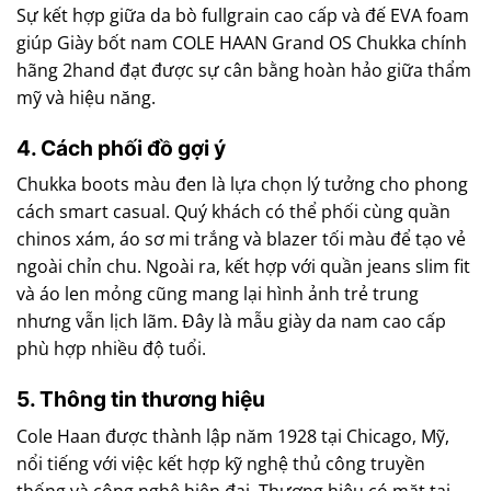
Sự kết hợp giữa da bò fullgrain cao cấp và đế EVA foam
giúp Giày bốt nam COLE HAAN Grand OS Chukka chính
hãng 2hand đạt được sự cân bằng hoàn hảo giữa thẩm
mỹ và hiệu năng.
4. Cách phối đồ gợi ý
Chukka boots màu đen là lựa chọn lý tưởng cho phong
cách smart casual. Quý khách có thể phối cùng quần
chinos xám, áo sơ mi trắng và blazer tối màu để tạo vẻ
ngoài chỉn chu. Ngoài ra, kết hợp với quần jeans slim fit
và áo len mỏng cũng mang lại hình ảnh trẻ trung
nhưng vẫn lịch lãm. Đây là mẫu giày da nam cao cấp
phù hợp nhiều độ tuổi.
5. Thông tin thương hiệu
Cole Haan được thành lập năm 1928 tại Chicago, Mỹ,
nổi tiếng với việc kết hợp kỹ nghệ thủ công truyền
thống và công nghệ hiện đại. Thương hiệu có mặt tại