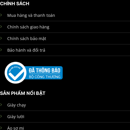
CHÍNH SÁCH
Mua hàng và thanh toán
Chính sách giao hàng
Chính sách bảo mật
Bảo hành và đổi trả
SẢN PHẨM NỔI BẬT
Giày chạy
Giày lười
Áo sơ mi