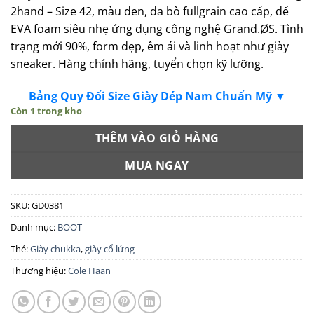
2
hand
–
Size
42,
màu
đen
,
da
bò
fullgrain
cao
cấp
,
đế
EVA
foam
siêu
nhẹ
ứng
dụng
công
nghệ
Grand
.
ØS
.
Tình
trạng
mới
90%,
form
đẹp
,
êm
ái
và
linh
hoạt
như
giày
sneaker
.
Hàng
chính
hãng
,
tuyển
chọn
kỹ
lưỡng
.
Bảng Quy Đổi Size Giày Dép Nam Chuẩn Mỹ ▼
Còn 1 trong kho
THÊM VÀO GIỎ HÀNG
MUA NGAY
SKU:
GD0381
Danh mục:
BOOT
Thẻ:
Giày chukka
,
giày cổ lửng
Thương hiệu:
Cole Haan