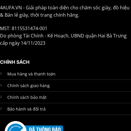
4AUFA.VN - Giải pháp toàn diện cho chăm sóc giày, đồ hiệu
& Bán lẻ giày, thời trang chính hãng.
MST: 8115531474-001
Do phòng Tài Chính - Kế Hoạch, UBND quận Hai Bà Trưng
cấp ngày 14/11/2023
CHÍNH SÁCH
Mua hàng và thanh toán
Chính sách giao hàng
Chính sách bảo mật
Bảo hành và đổi trả