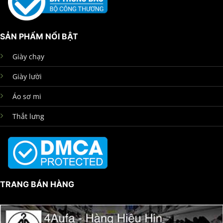
SẢN PHẨM NỔI BẬT
Giày chạy
Giày lười
Áo sơ mi
Thắt lưng
TRANG BÁN HÀNG