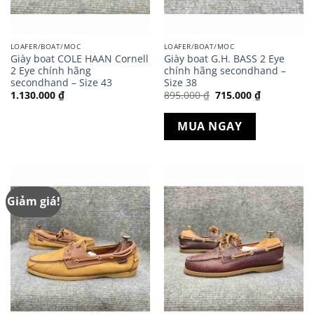
LOAFER/BOAT/MOC
LOAFER/BOAT/MOC
Giày boat COLE HAAN Cornell
Giày boat G.H. BASS 2 Eye
2 Eye chính hãng
chính hãng secondhand –
secondhand – Size 43
Size 38
Giá
Giá
1.130.000
₫
895.000
₫
715.000
₫
gốc
hiện
là:
tại
895.000 ₫.
là:
MUA NGAY
715.000 ₫.
Giảm giá!