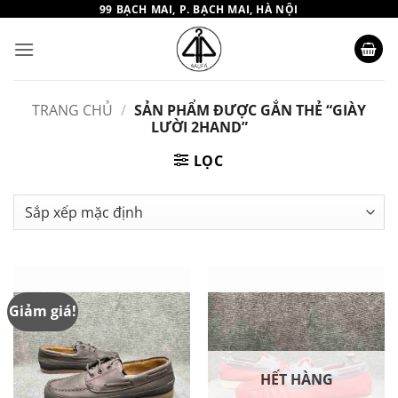
Bỏ
99 BẠCH MAI, P. BẠCH MAI, HÀ NỘI
qua
nội
dung
TRANG CHỦ
/
SẢN PHẨM ĐƯỢC GẮN THẺ “GIÀY
LƯỜI 2HAND”
LỌC
Giảm giá!
HẾT HÀNG