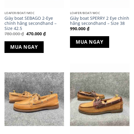
LOAFER/BOAT/MOC
LOAFER/BOAT/MOC
Giày boat SEBAGO 2-Eye
Giày boat SPERRY 2 Eye chính
chính hãng secondhand –
hãng secondhand – Size 38
Size 42.5
990.000
₫
Giá
Giá
780.000
₫
470.000
₫
gốc
hiện
là:
tại
MUA NGAY
780.000 ₫.
là:
MUA NGAY
470.000 ₫.