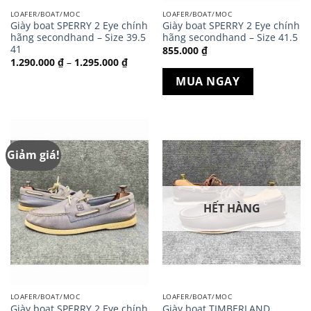
LOAFER/BOAT/MOC
LOAFER/BOAT/MOC
Giày boat SPERRY 2 Eye chính
Giày boat SPERRY 2 Eye chính
hãng secondhand – Size 39.5
hãng secondhand – Size 41.5
41
855.000
₫
Khoảng
1.290.000
₫
–
1.295.000
₫
giá:
từ
MUA NGAY
1.290.000 ₫
đến
1.295.000 ₫
Giảm giá!
HẾT HÀNG
LOAFER/BOAT/MOC
LOAFER/BOAT/MOC
Giày boat SPERRY 2 Eye chính
Giày boat TIMBERLAND