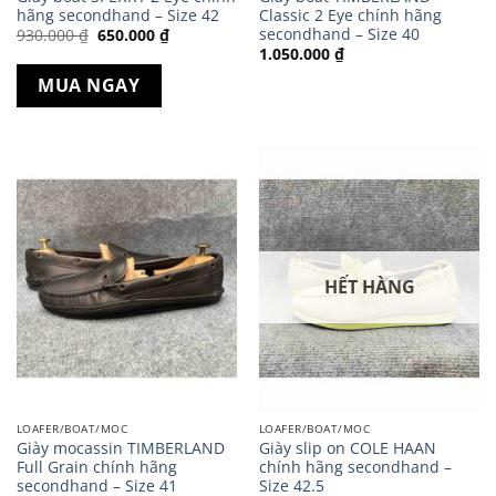
hãng secondhand – Size 42
Classic 2 Eye chính hãng
secondhand – Size 40
Giá
Giá
930.000
₫
650.000
₫
gốc
hiện
1.050.000
₫
là:
tại
930.000 ₫.
là:
MUA NGAY
650.000 ₫.
HẾT HÀNG
LOAFER/BOAT/MOC
LOAFER/BOAT/MOC
Giày mocassin TIMBERLAND
Giày slip on COLE HAAN
Full Grain chính hãng
chính hãng secondhand –
secondhand – Size 41
Size 42.5