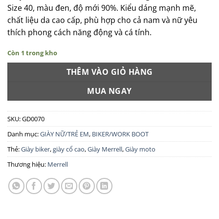
là:
tại
Size 40, màu đen, độ mới 90%. Kiểu dáng mạnh mẽ,
1.190.000 ₫.
là:
chất liệu da cao cấp, phù hợp cho cả nam và nữ yêu
715.000 ₫.
thích phong cách năng động và cá tính.
Còn 1 trong kho
THÊM VÀO GIỎ HÀNG
MUA NGAY
SKU:
GD0070
Danh mục:
GIÀY NỮ/TRẺ EM
,
BIKER/WORK BOOT
Thẻ:
Giày biker
,
giày cổ cao
,
Giày Merrell
,
Giày moto
Thương hiệu:
Merrell