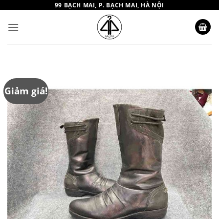
Bỏ
99 BẠCH MAI, P. BẠCH MAI, HÀ NỘI
qua
nội
dung
Giảm giá!