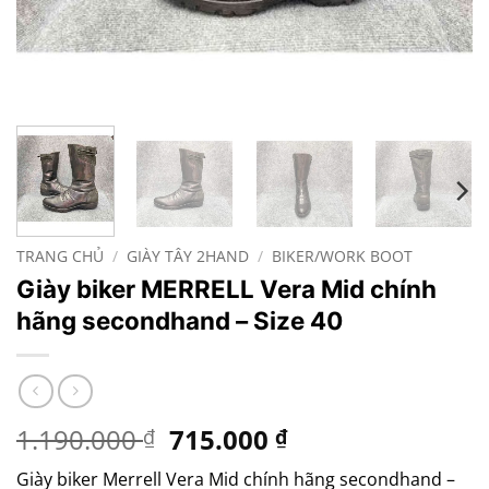
TRANG CHỦ
/
GIÀY TÂY 2HAND
/
BIKER/WORK BOOT
Giày biker MERRELL Vera Mid chính
hãng secondhand – Size 40
Giá
Giá
1.190.000
715.000
₫
₫
gốc
hiện
Giày biker Merrell Vera Mid chính hãng secondhand –