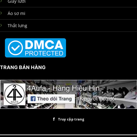
Giày lười
Áo sơ mi
Thắt lưng
TRANG BÁN HÀNG
Truy cập trang