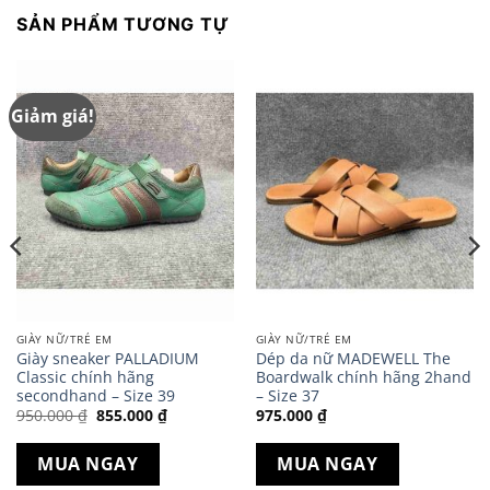
SẢN PHẨM TƯƠNG TỰ
Giảm giá!
GIÀY NỮ/TRẺ EM
GIÀY NỮ/TRẺ EM
Giày sneaker PALLADIUM
Dép da nữ MADEWELL The
Classic chính hãng
Boardwalk chính hãng 2hand
secondhand – Size 39
– Size 37
Giá
Giá
950.000
₫
855.000
₫
975.000
₫
gốc
hiện
là:
tại
950.000 ₫.
là:
MUA NGAY
MUA NGAY
.
855.000 ₫.