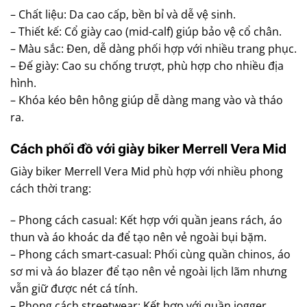
– Chất liệu: Da cao cấp, bền bỉ và dễ vệ sinh.
– Thiết kế: Cổ giày cao (mid-calf) giúp bảo vệ cổ chân.
– Màu sắc: Đen, dễ dàng phối hợp với nhiều trang phục.
– Đế giày: Cao su chống trượt, phù hợp cho nhiều địa
hình.
– Khóa kéo bên hông giúp dễ dàng mang vào và tháo
ra.
Cách phối đồ với giày biker Merrell Vera Mid
Giày biker Merrell Vera Mid phù hợp với nhiều phong
cách thời trang:
– Phong cách casual: Kết hợp với quần jeans rách, áo
thun và áo khoác da để tạo nên vẻ ngoài bụi bặm.
– Phong cách smart-casual: Phối cùng quần chinos, áo
sơ mi và áo blazer để tạo nên vẻ ngoài lịch lãm nhưng
vẫn giữ được nét cá tính.
– Phong cách streetwear: Kết hợp với quần jogger,