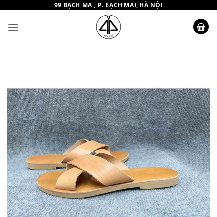
Bỏ
99 BẠCH MAI, P. BẠCH MAI, HÀ NỘI
qua
nội
dung