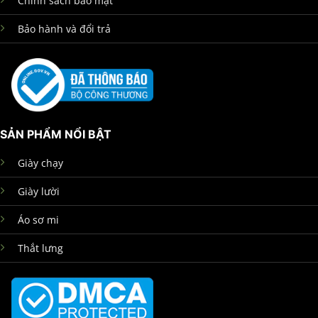
Chính sách bảo mật
Bảo hành và đổi trả
SẢN PHẨM NỔI BẬT
Giày chạy
Giày lười
Áo sơ mi
Thắt lưng