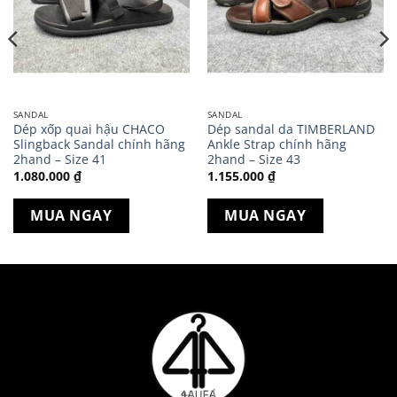
SANDAL
SANDAL
Dép xốp quai hậu CHACO
Dép sandal da TIMBERLAND
Slingback Sandal chính hãng
Ankle Strap chính hãng
2hand – Size 41
2hand – Size 43
1.080.000
₫
1.155.000
₫
MUA NGAY
MUA NGAY