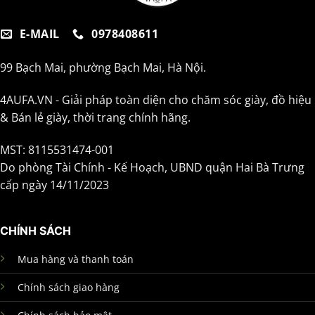
E-MAIL
0978408611
99 Bạch Mai, phường Bạch Mai, Hà Nội.
4AUFA.VN - Giải pháp toàn diện cho chăm sóc giày, đồ hiệu
& Bán lẻ giày, thời trang chính hãng.
MST: 8115531474-001
Do phòng Tài Chính - Kế Hoạch, UBND quận Hai Bà Trưng
cấp ngày 14/11/2023
CHÍNH SÁCH
Mua hàng và thanh toán
Chính sách giao hàng