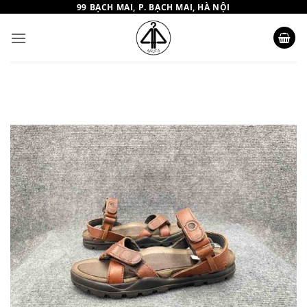
Bỏ
99 BẠCH MAI, P. BẠCH MAI, HÀ NỘI
qua
nội
dung