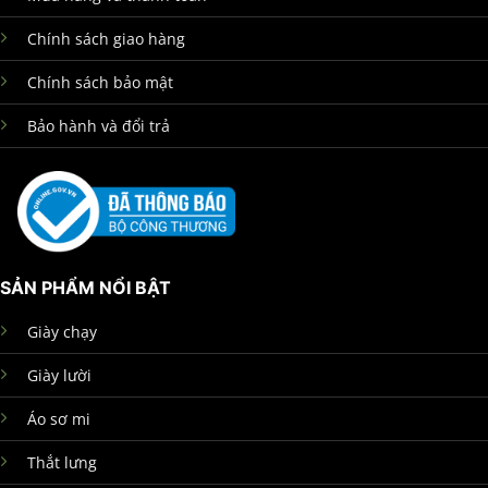
Chính sách giao hàng
Chính sách bảo mật
Bảo hành và đổi trả
SẢN PHẨM NỔI BẬT
Giày chạy
Giày lười
Áo sơ mi
Thắt lưng