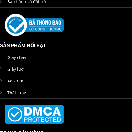
Bảo hành và đổi trả
SẢN PHẨM NỔI BẬT
Giày chạy
Giày lười
Áo sơ mi
Thắt lưng