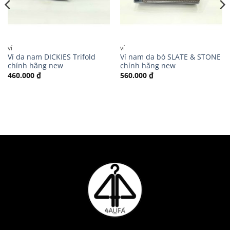
VÍ
VÍ
Ví da nam DICKIES Trifold
Ví nam da bò SLATE & STONE
chính hãng new
chính hãng new
460.000
₫
560.000
₫