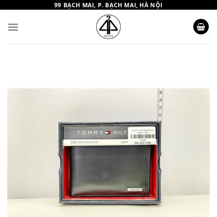
Bỏ
99 BẠCH MAI, P. BẠCH MAI, HÀ NỘI
qua
nội
dung