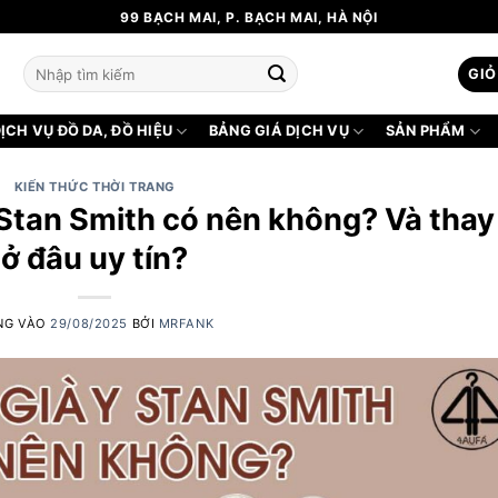
99 BẠCH MAI, P. BẠCH MAI, HÀ NỘI
Tìm
GIỎ
kiếm:
ỊCH VỤ ĐỒ DA, ĐỒ HIỆU
BẢNG GIÁ DỊCH VỤ
SẢN PHẨM
KIẾN THỨC THỜI TRANG
 Stan Smith có nên không? Và thay
ở đâu uy tín?
NG VÀO
29/08/2025
BỞI
MRFANK