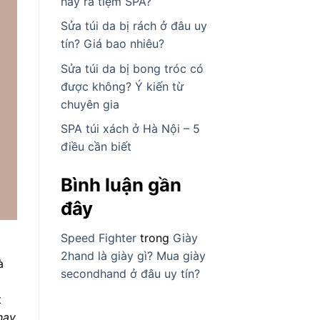
hay ra tiệm SPA?
Sửa túi da bị rách ở đâu uy
tín? Giá bao nhiêu?
Sửa túi da bị bong tróc có
được không? Ý kiến từ
chuyên gia
SPA túi xách ở Hà Nội – 5
điều cần biết
Bình luận gần
đây
Speed Fighter
trong
Giày
2hand là giày gì? Mua giày
à
secondhand ở đâu uy tín?
t
hay