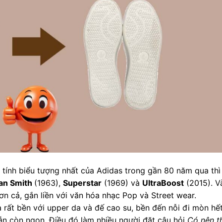
tính biểu tượng nhất của Adidas trong gần 80 năm qua thì
an Smith
(1963),
Superstar
(1969) và
UltraBoost
(2015). V
ơn cả, gắn liền với văn hóa nhạc Pop và Street wear.
à rất bền với upper da và đế cao su, bền đến nỗi đi mòn hế
vẫn còn ngon. Điều đó làm nhiều người đặt câu hỏi
Có nên t