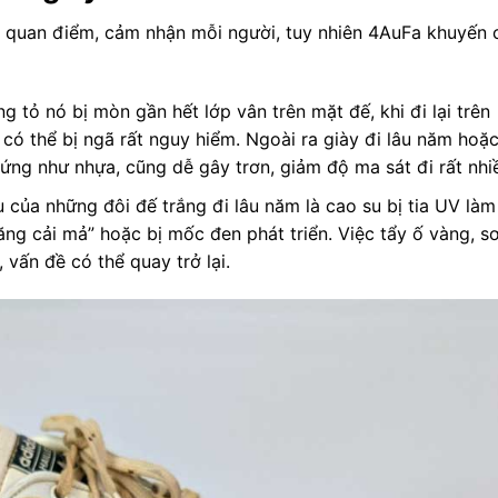
o quan điểm, cảm nhận mỗi người, tuy nhiên 4AuFa khuyến 
g tỏ nó bị mòn gần hết lớp vân trên mặt đế, khi đi lại trên
có thể bị ngã rất nguy hiểm. Ngoài ra giày đi lâu năm hoặ
 cứng như nhựa, cũng dễ gây trơn, giảm độ ma sát đi rất nhi
 của những đôi đế trắng đi lâu năm là cao su bị tia UV làm
ng cải mả” hoặc bị mốc đen phát triển. Việc tẩy ố vàng, s
, vấn đề có thể quay trở lại.