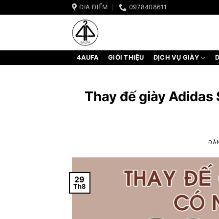
Bỏ
ĐỊA ĐIỂM
0978408611
qua
nội
dung
4AUFA
GIỚI THIỆU
DỊCH VỤ GIÀY
D
Thay đế giày Adidas
ĐĂ
29
Th8