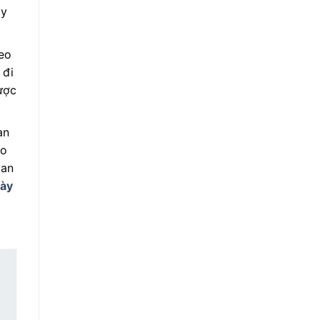
ay
heo
 đi
ược
an
do
 an
iày