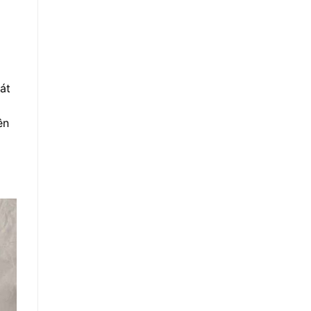
át
ên