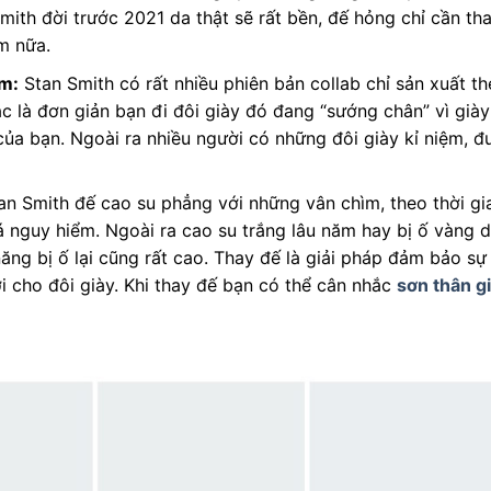
ith đời trước 2021 da thật sẽ rất bền, đế hỏng chỉ cần th
ăm nữa.
ếm:
Stan Smith có rất nhiều phiên bản collab chỉ sản xuất t
 là đơn giản bạn đi đôi giày đó đang “sướng chân” vì giày
ủa bạn. Ngoài ra nhiều người có những đôi giày kỉ niệm, đ
n Smith đế cao su phẳng với những vân chìm, theo thời gi
á nguy hiểm. Ngoài ra cao su trắng lâu năm hay bị ố vàng 
năng bị ố lại cũng rất cao. Thay đế là giải pháp đảm bảo sự
 cho đôi giày. Khi thay đế bạn có thể cân nhắc
sơn thân g