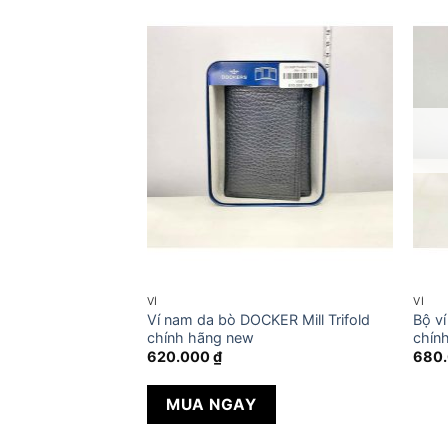
VÍ
VÍ
 GIUDI Card Holder
Ví nam da bò DOCKER Mill Trifold
Bộ v
chính hãng new
chín
620.000
₫
680
MUA NGAY