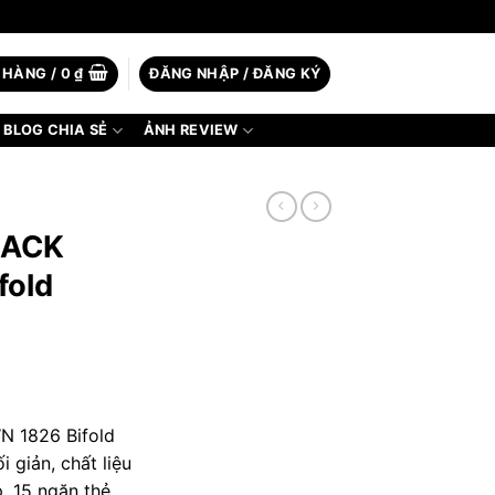
 HÀNG /
0
₫
ĐĂNG NHẬP / ĐĂNG KÝ
BLOG CHIA SẺ
ẢNH REVIEW
Í
LACK
fold
 1826 Bifold
i giản, chất liệu
p, 15 ngăn thẻ