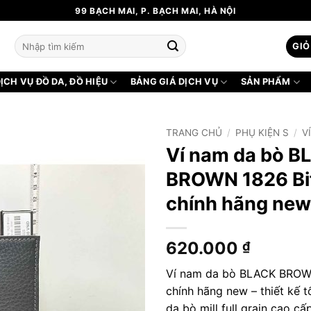
99 BẠCH MAI, P. BẠCH MAI, HÀ NỘI
Tìm
GIỎ
kiếm:
ỊCH VỤ ĐỒ DA, ĐỒ HIỆU
BẢNG GIÁ DỊCH VỤ
SẢN PHẨM
TRANG CHỦ
/
PHỤ KIỆN S
/
V
Ví nam da bò B
BROWN 1826 Bi
chính hãng new
620.000
₫
Ví nam da bò BLACK BROWN
chính hãng new – thiết kế tố
da bò mill full grain cao cấ