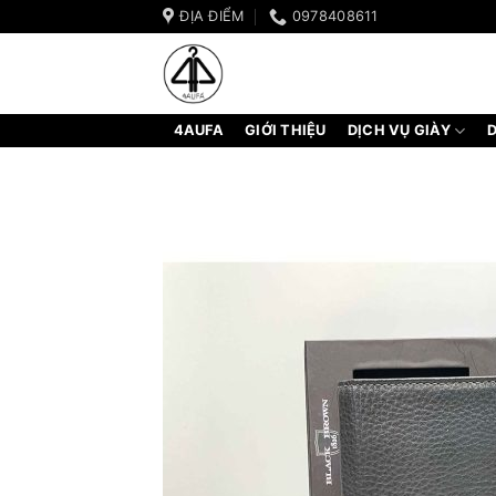
Bỏ
ĐỊA ĐIỂM
0978408611
qua
nội
dung
4AUFA
GIỚI THIỆU
DỊCH VỤ GIÀY
D