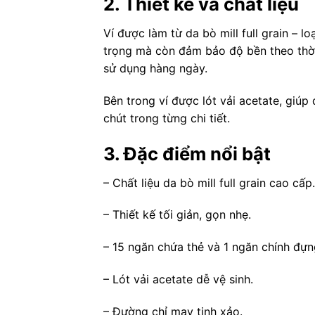
2. Thiết kế và chất liệu
Ví được làm từ da bò mill full grain – l
trọng mà còn đảm bảo độ bền theo thời 
sử dụng hàng ngày.
Bên trong ví được lót vải acetate, giúp
chút trong từng chi tiết.
3. Đặc điểm nổi bật
– Chất liệu da bò mill full grain cao cấp.
– Thiết kế tối giản, gọn nhẹ.
– 15 ngăn chứa thẻ và 1 ngăn chính đựng
– Lót vải acetate dễ vệ sinh.
– Đường chỉ may tinh xảo.