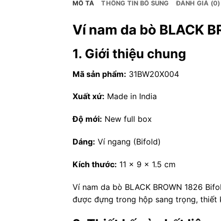
MÔ TẢ
THÔNG TIN BỔ SUNG
ĐÁNH GIÁ (0)
Ví nam da bò BLACK B
1. Giới thiệu chung
Mã sản phẩm:
31BW20X004
Xuất xứ:
Made in India
Độ mới:
New full box
Dáng:
Ví ngang (Bifold)
Kích thước:
11 x 9 x 1.5 cm
Ví nam da bò BLACK BROWN 1826 Bifold 
được đựng trong hộp sang trọng, thiết