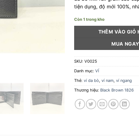
tiện dụng, độ mới 100%, nh
Còn 1 trong kho
THÊM VÀO GIỎ
MUA NGA
SKU:
V0025
Danh mục:
VÍ
Thẻ:
ví da bò
,
ví nam
,
ví ngang
Thương hiệu:
Black Brown 1826