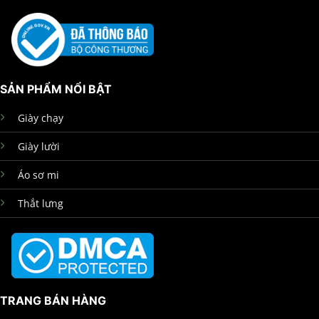
SẢN PHẨM NỔI BẬT
Giày chạy
Giày lười
Áo sơ mi
Thắt lưng
TRANG BÁN HÀNG