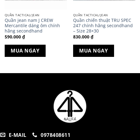
QUẦN TACTICAL/JEAN
QUẦN TACTICAL/JEAN
Quần jean nam J CREW
Quần chiến thuật TRU SPEC
Mercantile dáng ôm chính
247 chính hãng secondhand
hãng secondhand
– Size 28×30
590.000
₫
830.000
₫
MUA NGAY
MUA NGAY
E-MAIL
0978408611