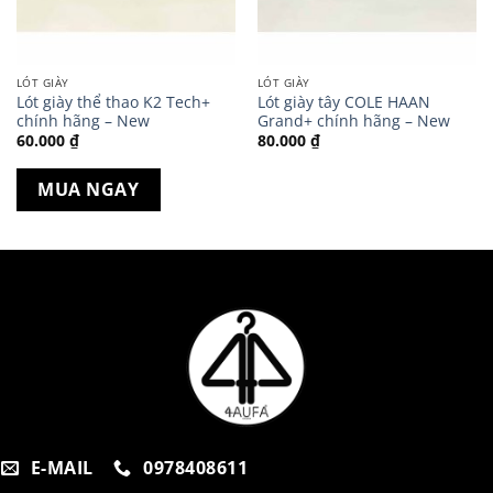
LÓT GIÀY
LÓT GIÀY
Lót giày thể thao K2 Tech+
Lót giày tây COLE HAAN
chính hãng – New
Grand+ chính hãng – New
60.000
₫
80.000
₫
MUA NGAY
E-MAIL
0978408611