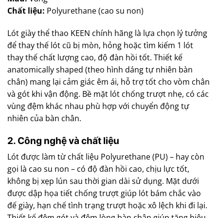
Chất liệu:
Polyurethane (cao su non)
Lót giày thể thao KEEN chính hãng là lựa chọn lý tưởng
để thay thế lót cũ bị mòn, hỏng hoặc tìm kiếm 1 lót
thay thế chất lượng cao, độ đàn hồi tốt. Thiết kế
anatomically shaped (theo hình dáng tự nhiên bàn
chân) mang lại cảm giác êm ái, hỗ trợ tốt cho vòm chân
và gót khi vận động. Bề mặt lót chống trượt nhẹ, có các
vùng đệm khác nhau phù hợp với chuyển động tự
nhiên của bàn chân.
2. Công nghệ và chất liệu
Lót được làm từ chất liệu Polyurethane (PU) – hay còn
gọi là cao su non – có độ đàn hồi cao, chịu lực tốt,
không bị xẹp lún sau thời gian dài sử dụng. Mặt dưới
được dập họa tiết chống trượt giúp lót bám chắc vào
đế giày, hạn chế tình trạng trượt hoặc xô lệch khi đi lại.
Thiết kế đệm gót và đệm lòng bàn chân giúp tăng hiệu