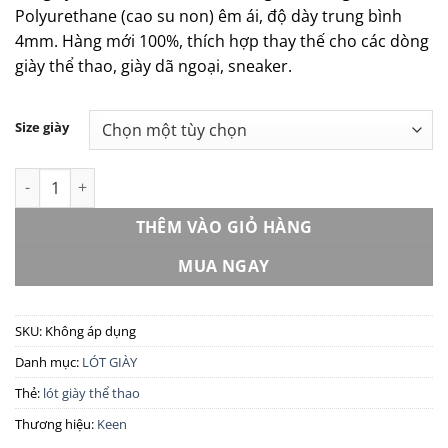
Polyurethane (cao su non) êm ái, độ dày trung bình
4mm. Hàng mới 100%, thích hợp thay thế cho các dòng
giày thể thao, giày dã ngoại, sneaker.
Size giày
Lót giày thể thao KEEN chính hãng – New số lượng
THÊM VÀO GIỎ HÀNG
MUA NGAY
SKU:
Không áp dụng
Danh mục:
LÓT GIÀY
Thẻ:
lót giày thể thao
Thương hiệu:
Keen