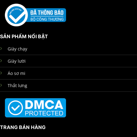
SẢN PHẨM NỔI BẬT
Giày chạy
Giày lười
Áo sơ mi
Thắt lưng
TRANG BÁN HÀNG