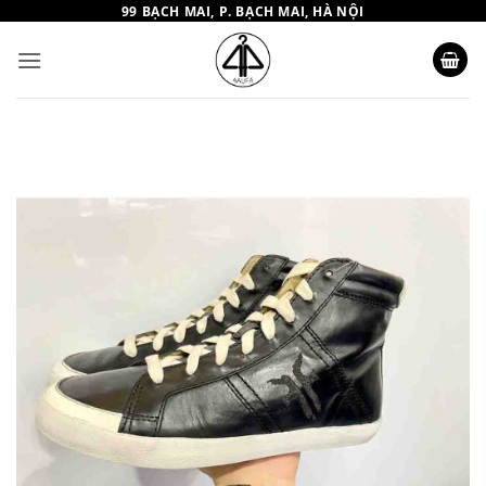
Bỏ
99 BẠCH MAI, P. BẠCH MAI, HÀ NỘI
qua
nội
dung