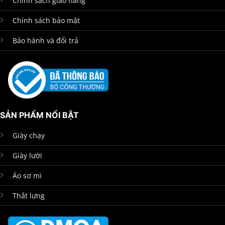
Chính sách giao hàng
Chính sách bảo mật
Bảo hành và đổi trả
SẢN PHẨM NỔI BẬT
Giày chạy
Giày lười
Áo sơ mi
Thắt lưng