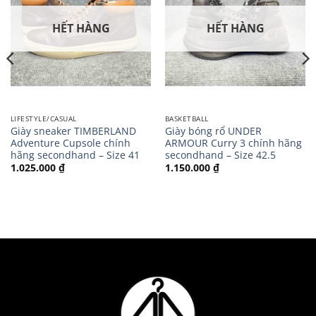
HẾT HÀNG
HẾT HÀNG
LIFESTYLE/CASUAL
BASKETBALL
Giày sneaker TIMBERLAND
Giày bóng rổ UNDER
Adventure Cupsole chính
ARMOUR Curry 3 chính hãng
hãng secondhand – Size 41
secondhand – Size 42.5
1.025.000
₫
1.150.000
₫