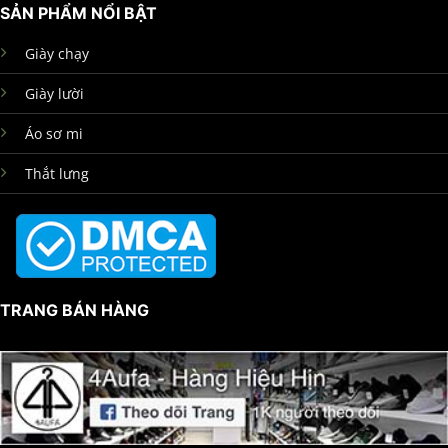
SẢN PHẨM NỔI BẬT
Giày chạy
Giày lười
Áo sơ mi
Thắt lưng
TRANG BÁN HÀNG