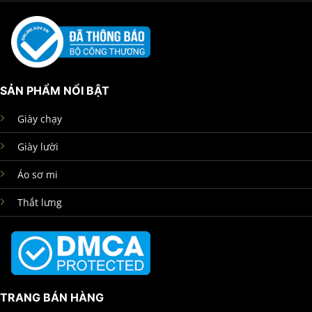
SẢN PHẨM NỔI BẬT
Giày chạy
Giày lười
Áo sơ mi
Thắt lưng
TRANG BÁN HÀNG