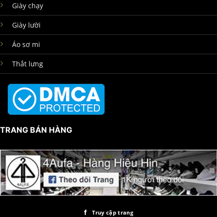
Giày chạy
Giày lười
Áo sơ mi
Thắt lưng
TRANG BÁN HÀNG
Truy cập trang