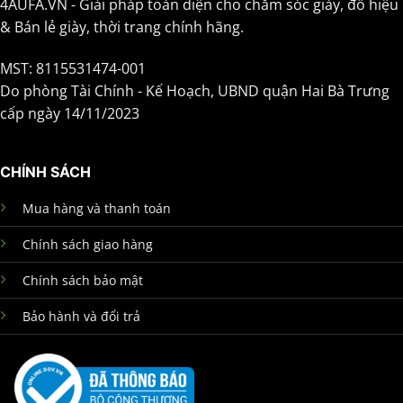
4AUFA.VN - Giải pháp toàn diện cho chăm sóc giày, đồ hiệu
& Bán lẻ giày, thời trang chính hãng.
MST: 8115531474-001
Do phòng Tài Chính - Kế Hoạch, UBND quận Hai Bà Trưng
cấp ngày 14/11/2023
CHÍNH SÁCH
Mua hàng và thanh toán
Chính sách giao hàng
Chính sách bảo mật
Bảo hành và đổi trả