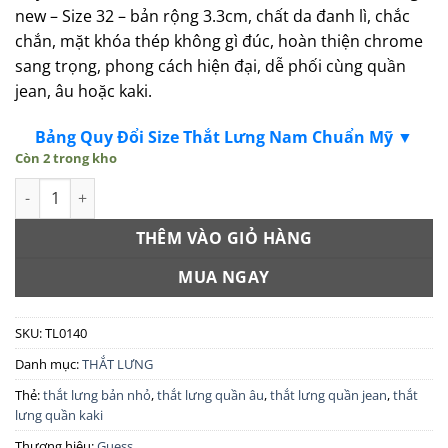
new – Size 32 – bản rộng 3.3cm, chất da đanh lì, chắc
chắn, mặt khóa thép không gì đúc, hoàn thiện chrome
sang trọng, phong cách hiện đại, dễ phối cùng quần
jean, âu hoặc kaki.
Bảng Quy Đổi Size Thắt Lưng Nam Chuẩn Mỹ ▼
Còn 2 trong kho
Dây nịt nam GUESS Frame Buckle Chrome chính hãng new - Siz
THÊM VÀO GIỎ HÀNG
MUA NGAY
SKU:
TL0140
Danh mục:
THẮT LƯNG
Thẻ:
thắt lưng bản nhỏ
,
thắt lưng quần âu
,
thắt lưng quần jean
,
thắt
lưng quần kaki
Thương hiệu:
Guess