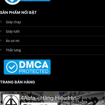
SẢN PHẨM NỔI BẬT
Giày chạy
Giày lười
Áo sơ mi
Thắt lưng
TRANG BÁN HÀNG