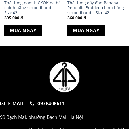
Thắt lưng nam HICKOK da bê
Thắt lưng dây đan Banana
chính hãng secondhand –
Republic Braided chính hãng
Size 42
secondhand – Size 42
395.000
₫
360.000
₫
MUA NGAY
MUA NGAY
E-MAIL
0978408611
99 Bạch Mai, phường Bạch Mai, Hà Nội.