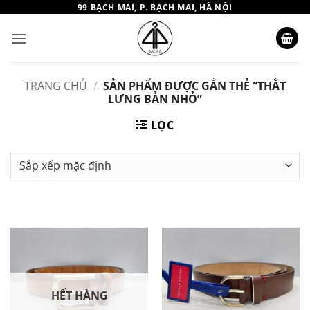
Bỏ
99 BẠCH MAI, P. BẠCH MAI, HÀ NỘI
qua
nội
dung
TRANG CHỦ
/
SẢN PHẨM ĐƯỢC GẮN THẺ “THẮT
LƯNG BẢN NHỎ”
LỌC
HẾT HÀNG