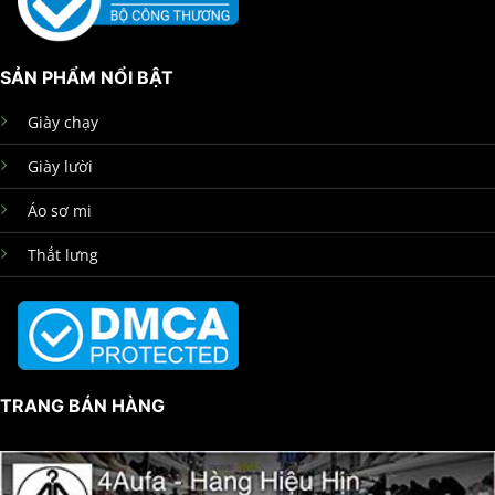
SẢN PHẨM NỔI BẬT
Giày chạy
Giày lười
Áo sơ mi
Thắt lưng
TRANG BÁN HÀNG