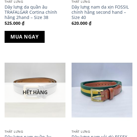
THẮT LƯNG
THẮT LƯNG
Dây lưng da quần âu
Dây lưng nam da xịn FOSSIL
TRAFALGAR Cortina chính
chính hãng second hand –
hãng 2hand – Size 38
Size 40
525.000
₫
620.000
₫
MUA NGAY
HẾT HÀNG
THẮT LƯNG
THẮT LƯNG
Dây lưng nam quần âu
Dây lưng nam vải dù ESSEX