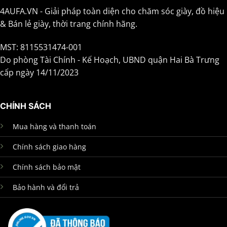
4AUFA.VN - Giải pháp toàn diện cho chăm sóc giày, đồ hiệu
& Bán lẻ giày, thời trang chính hãng.
MST: 8115531474-001
Do phòng Tài Chính - Kế Hoạch, UBND quận Hai Bà Trưng
cấp ngày 14/11/2023
CHÍNH SÁCH
Mua hàng và thanh toán
Chính sách giao hàng
Chính sách bảo mật
Bảo hành và đổi trả