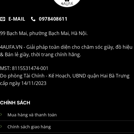
E-MAIL
0978408611
99 Bạch Mai, phường Bạch Mai, Hà Nội.
4AUFA.VN - Giải pháp toàn diện cho chăm sóc giày, đồ hiệu
& Bán lẻ giày, thời trang chính hãng.
MST: 8115531474-001
Do phòng Tài Chính - Kế Hoạch, UBND quận Hai Bà Trưng
cấp ngày 14/11/2023
CHÍNH SÁCH
Mua hàng và thanh toán
Chính sách giao hàng