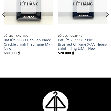
HẾT HÀNG
HẾT HÀNG
ĐỒ EDC - CAMPING
ĐỒ EDC - CAMPING
Bật lửa ZIPPO Đen Sần Black
Bật lửa ZIPPO Classic
Crackle chính hiệu hàng Mỹ –
Brushed Chrome Xước Ngang
New
chính hãng USA – New
680.000
₫
520.000
₫