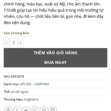
chính hãng, màu bạc, xuất xứ Mỹ, cho âm thanh lớn
110 dB giúp tạo tín hiệu hiệu quả trong môi trường tự
nhiên, cứu hộ — chất liệu bền bỉ, gọn nhẹ, đi kèm dây
đeo tiện dụng.
Còn 2 trong kho
Còi dã ngoại COGHLAN’S Wilderness Signal Whistle chính hãng
THÊM VÀO GIỎ HÀNG
MUA NGAY
SKU:
EDC0018
Danh mục:
ĐỒ EDC - CAMPING
Thẻ:
còi dã ngoại
Thương hiệu:
Coghlan's