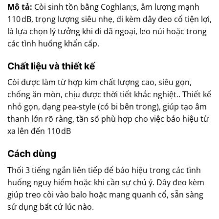
Mô tả:
Còi sinh tồn bằng Coghlan;s, âm lượng mạnh
110 dB, trọng lượng siêu nhẹ, đi kèm dây đeo cổ tiện lợi,
là lựa chọn lý tưởng khi đi dã ngoại, leo núi hoặc trong
các tình huống khẩn cấp.
Chất liệu và thiết kế
Còi được làm từ hợp kim chất lượng cao, siêu gọn,
chống ăn mòn, chịu được thời tiết khắc nghiệt.. Thiết kế
nhỏ gọn, dạng pea-style (có bi bên trong), giúp tạo âm
thanh lớn rõ ràng, tần số phù hợp cho việc báo hiệu từ
xa lên đến 110 dB
Cách dùng
Thổi 3 tiếng ngắn liên tiếp để báo hiệu trong các tình
huống nguy hiểm hoặc khi cần sự chú ý. Dây đeo kèm
giúp treo còi vào balo hoặc mang quanh cổ, sẵn sàng
sử dụng bất cứ lúc nào.