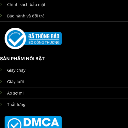
Chính sách bảo mật
Bảo hành và đổi trả
SẢN PHẨM NỔI BẬT
Giày chạy
Giày lười
Áo sơ mi
Thắt lưng