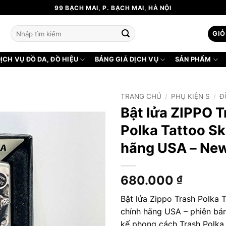
99 BẠCH MAI, P. BẠCH MAI, HÀ NỘI
Tìm
GIỎ
kiếm:
ỊCH VỤ ĐỒ DA, ĐỒ HIỆU
BẢNG GIÁ DỊCH VỤ
SẢN PHẨM
TRANG CHỦ
/
PHỤ KIỆN S
/
Đ
Bật lửa ZIPPO T
Polka Tattoo Sk
hãng USA – Ne
680.000
₫
Bật lửa Zippo Trash Polka T
chính hãng USA – phiên bản 
kế phong cách Trash Polka