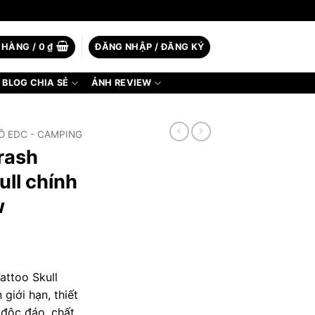
 HÀNG /
0
₫
ĐĂNG NHẬP / ĐĂNG KÝ
BLOG CHIA SẺ
ẢNH REVIEW
Ồ EDC - CAMPING
rash
ull chính
w
attoo Skull
giới hạn, thiết
 độc đáo, chất