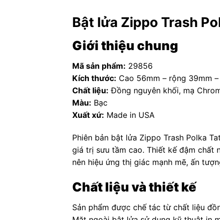
Bật lửa Zippo Trash Po
Giới thiệu chung
Mã sản phẩm:
29856
Kích thước:
Cao 56mm – rộng 39mm –
Chất liệu:
Đồng nguyên khối, mạ Chro
Màu:
Bạc
Xuất xứ:
Made in USA
Phiên bản bật lửa Zippo Trash Polka Ta
giá trị sưu tầm cao. Thiết kế đậm chất
nên hiệu ứng thị giác mạnh mẽ, ấn tượn
Chất liệu và thiết kế
Sản phẩm được chế tác từ chất liệu đồ
Mặt ngoài bật lửa sử dụng kỹ thuật in 