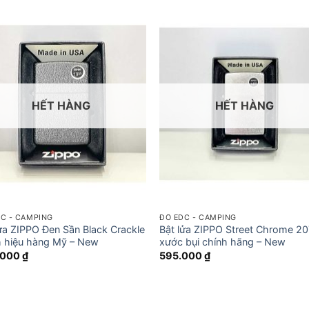
HẾT HÀNG
HẾT HÀNG
C - CAMPING
ĐỒ EDC - CAMPING
lửa ZIPPO Đen Sần Black Crackle
Bật lửa ZIPPO Street Chrome 2
h hiệu hàng Mỹ – New
xước bụi chính hãng – New
.000
₫
595.000
₫