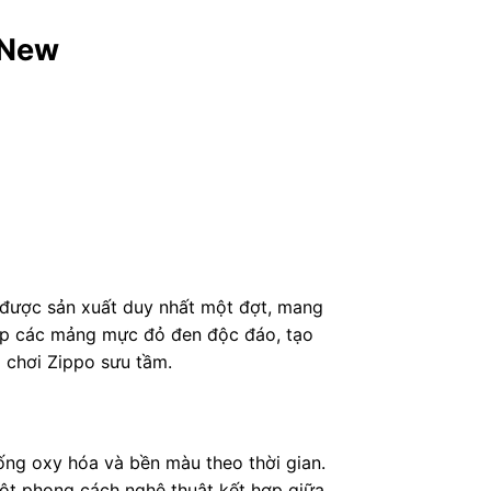
 New
ỉ được sản xuất duy nhất một đợt, mang
 hợp các mảng mực đỏ đen độc đáo, tạo
i chơi Zippo sưu tầm.
ng oxy hóa và bền màu theo thời gian.
một phong cách nghệ thuật kết hợp giữa