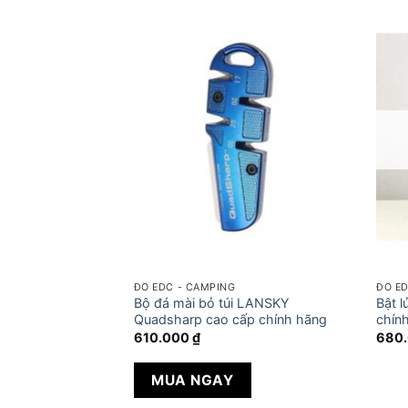
ĐỒ EDC - CAMPING
ĐỒ ED
ỏ túi LANSKY
Bộ đá mài bỏ túi LANSKY
Bật 
h hãng – New
Quadsharp cao cấp chính hãng
chín
610.000
₫
680
MUA NGAY