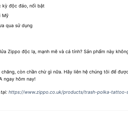
c kỳ độc đáo, nổi bật
i Mỹ
ưa qua sử dụng
ửa Zippo độc lạ, mạnh mẽ và cá tính? Sản phẩm này không 
 chăng, còn chần chừ gì nữa. Hãy liên hệ chúng tôi để đượ
SA ngay hôm nay!
tại:
https://www.zippo.co.uk/products/trash-polka-tattoo-s