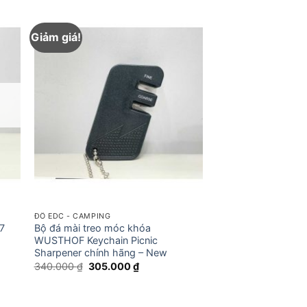
Giảm giá!
ĐỒ EDC - CAMPING
07
Bộ đá mài treo móc khóa
WUSTHOF Keychain Picnic
Sharpener chính hãng – New
Giá
Giá
340.000
₫
305.000
₫
gốc
hiện
là:
tại
340.000 ₫.
là:
305.000 ₫.