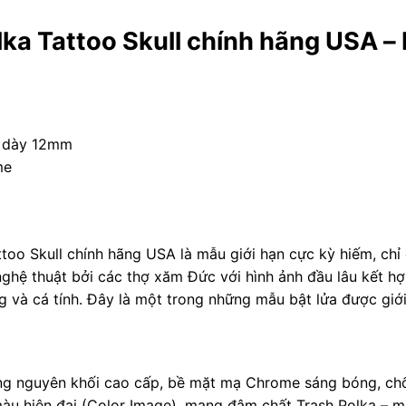
lka Tattoo Skull chính hãng USA –
 dày 12mm
me
ttoo Skull chính hãng USA là mẫu giới hạn cực kỳ hiếm, ch
 nghệ thuật bởi các thợ xăm Đức với hình ảnh đầu lâu kết
g và cá tính. Đây là một trong những mẫu bật lửa được giớ
ng nguyên khối cao cấp, bề mặt mạ Chrome sáng bóng, chố
màu hiện đại (Color Image), mang đậm chất Trash Polka – 