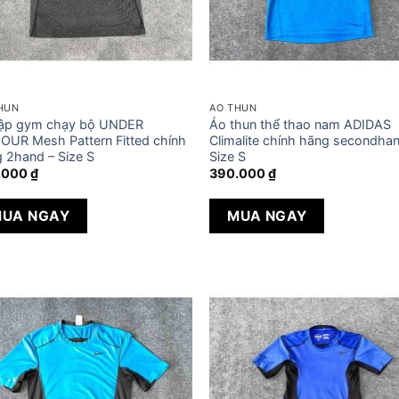
HUN
ÁO THUN
tập gym chạy bộ UNDER
Áo thun thể thao nam ADIDAS
UR Mesh Pattern Fitted chính
Climalite chính hãng secondha
 2hand – Size S
Size S
.000
₫
390.000
₫
UA NGAY
MUA NGAY