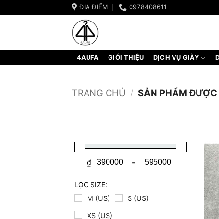
Bỏ
ĐỊA ĐIỂM
0978408611
qua
nội
dung
4AUFA
GIỚI THIỆU
DỊCH VỤ GIÀY
D
TRANG CHỦ
/
SẢN PHẨM ĐƯỢC 
₫
-
Minimum Price
Maximum Price
LỌC SIZE:
M (US)
S (US)
XS (US)