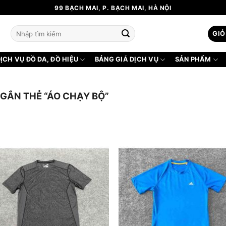
99 BẠCH MAI, P. BẠCH MAI, HÀ NỘI
Tìm
GIỎ
kiếm:
ỊCH VỤ ĐỒ DA, ĐỒ HIỆU
BẢNG GIÁ DỊCH VỤ
SẢN PHẨM
GẮN THẺ “ÁO CHẠY BỘ”