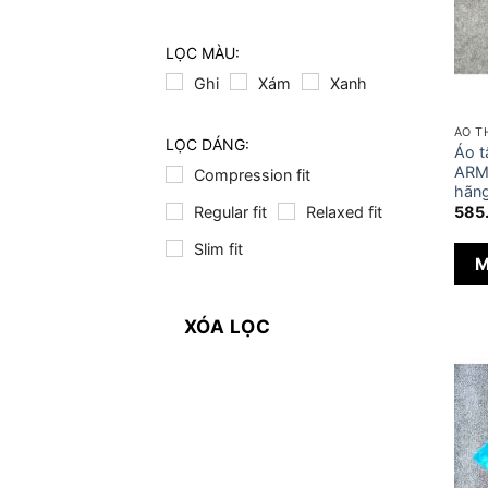
LỌC MÀU:
Ghi
Xám
Xanh
ÁO T
LỌC DÁNG:
Áo 
ARMO
Compression fit
hãng
Regular fit
Relaxed fit
585
Slim fit
M
XÓA LỌC