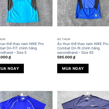
HUN
ÁO THUN
hun thể thao nam NIKE Pro
Áo thun thể thao nam NIKE Pro
at Dri-FIT chính hãng
Combat Dri-fit chính hãng
ndhand – Size S
secondhand – Size XS
.000
₫
595.000
₫
UA NGAY
MUA NGAY