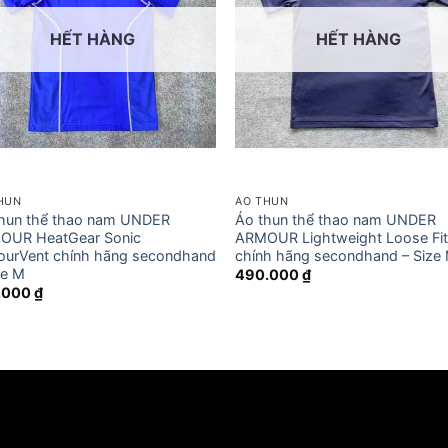
HẾT HÀNG
HẾT HÀNG
HUN
ÁO THUN
hun thể thao nam UNDER
Áo thun thể thao nam UNDER
OUR HeatGear Sonic
ARMOUR Lightweight Loose Fi
urVent chính hãng secondhand
chính hãng secondhand – Size
ze M
490.000
₫
.000
₫