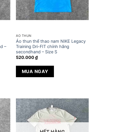
ÁO THUN
Áo thun thể thao nam NIKE Legacy
nd –
Training Dri-FIT chính hãng
secondhand – Size S
520.000
₫
MUA NGAY
HẾT HÀNG