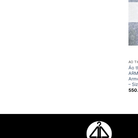
ÁO T
Áo t
ARM
Armo
– Si
550