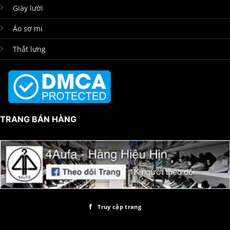
Giày lười
Áo sơ mi
Thắt lưng
TRANG BÁN HÀNG
Truy cập trang