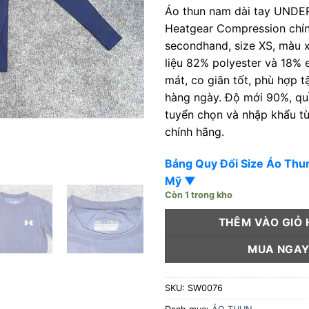
Áo thun nam dài tay UND
Heatgear Compression chí
secondhand, size XS, màu 
liệu 82% polyester và 18% 
mát, co giãn tốt, phù hợp 
hàng ngày. Độ mới 90%, q
tuyển chọn và nhập khẩu t
chính hãng.
Bảng Quy Đổi Size Áo Th
Mỹ ▼
Còn 1 trong kho
THÊM VÀO GIỎ
MUA NGA
SKU:
SW0076