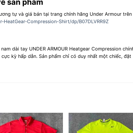
 về sản phẩm
ơng tự và giá bán tại trang chính hãng Under Armour trê
r-HeatGear-Compression-Shirt/dp/B07DLVRR9Z
un nam dài tay UNDER ARMOUR Heatgear Compression chính
á cực kỳ hấp dẫn. Sản phẩm chỉ có duy nhất một chiếc, đặ