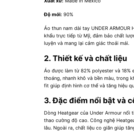
Xuất xứ:
Made in Mexico
Độ mới:
90%
Áo thun nam dài tay UNDER ARMOUR He
khẩu trực tiếp từ Mỹ, đảm bảo chất lượ
luyện và mang lại cảm giác thoải mái.
2. Thiết kế và chất liệu
Áo được làm từ 82% polyester và 18% e
thoáng, nhanh khô và bền màu, trong kh
fit giúp định hình cơ thể và tăng hiệu 
3. Đặc điểm nổi bật và 
Dòng Heatgear của Under Armour nổi ti
thao cường độ cao. Công nghệ Heatgear
lâu. Ngoài ra, chất liệu co giãn giúp tă