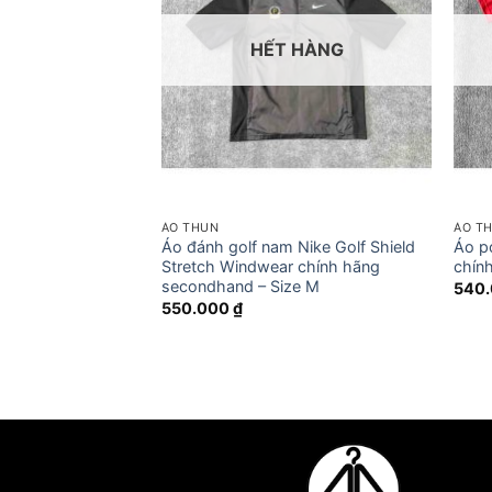
HẾT HÀNG
ÁO THUN
ÁO T
 thao NIKE Pro
Áo đánh golf nam Nike Golf Shield
Áo p
ính hãng
Stretch Windwear chính hãng
chín
e S
secondhand – Size M
540
550.000
₫