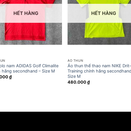
HẾT HÀNG
HẾT HÀNG
HUN
ÁO THUN
olo nam ADIDAS Golf Climalite
Áo thun thể thao nam NIKE Drit
h hãng secondhand – Size M
Training chính hãng secondhand
Size M
.000
₫
480.000
₫