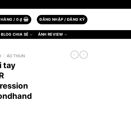
 HÀNG /
0
₫
ĐĂNG NHẬP / ĐĂNG KÝ
BLOG CHIA SẺ
ẢNH REVIEW
D
/
ÁO THUN
 tay
R
ression
condhand