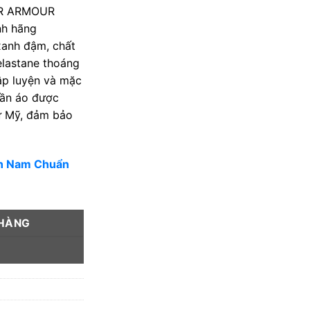
ER ARMOUR
nh hãng
xanh đậm, chất
elastane thoáng
tập luyện và mặc
uần áo được
ừ Mỹ, đảm bảo
un Nam Chuẩn
 HÀNG
Y