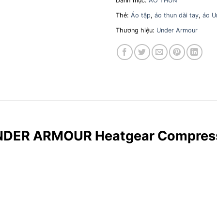
Danh mục:
ÁO THUN
Thẻ:
Áo tập
,
áo thun dài tay
,
áo U
Thương hiệu:
Under Armour
UNDER ARMOUR Heatgear Compress