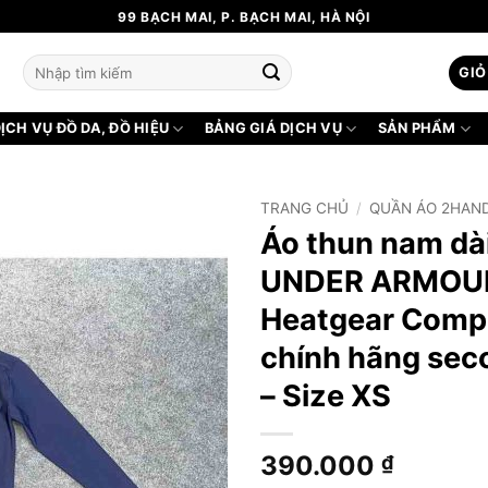
99 BẠCH MAI, P. BẠCH MAI, HÀ NỘI
Tìm
GIỎ
kiếm:
ỊCH VỤ ĐỒ DA, ĐỒ HIỆU
BẢNG GIÁ DỊCH VỤ
SẢN PHẨM
TRANG CHỦ
/
QUẦN ÁO 2HAN
Áo thun nam dài
UNDER ARMOU
Heatgear Comp
chính hãng se
– Size XS
390.000
₫