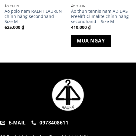
ÁO THUN
ÁO THUN
Áo polo nam RALPH LAUREN
Áo thun tennis nam ADIDAS
chính hãng secondhand –
Freelift Climalite chính hãng
Size M
secondhand – Size M
625.000
₫
410.000
₫
MUA NGAY
E-MAIL
0978408611