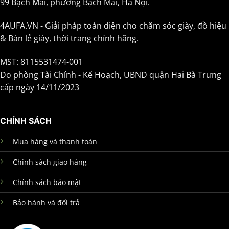
99 Bạch Mai, phường Bạch Mai, Hà Nội.
4AUFA.VN - Giải pháp toàn diện cho chăm sóc giày, đồ hiệu
& Bán lẻ giày, thời trang chính hãng.
MST: 8115531474-001
Do phòng Tài Chính - Kế Hoạch, UBND quận Hai Bà Trưng
cấp ngày 14/11/2023
CHÍNH SÁCH
Mua hàng và thanh toán
Chính sách giao hàng
Chính sách bảo mật
Bảo hành và đổi trả