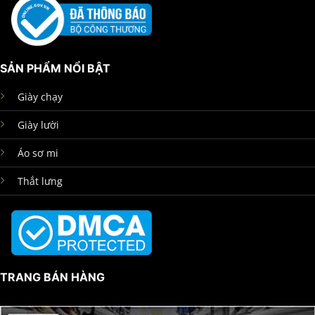
SẢN PHẨM NỔI BẬT
Giày chạy
Giày lười
Áo sơ mi
Thắt lưng
TRANG BÁN HÀNG