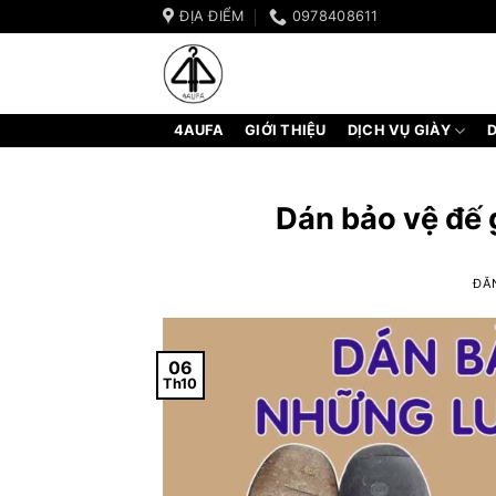
Bỏ
ĐỊA ĐIỂM
0978408611
qua
nội
dung
4AUFA
GIỚI THIỆU
DỊCH VỤ GIÀY
D
Dán bảo vệ đế 
ĐĂ
06
Th10