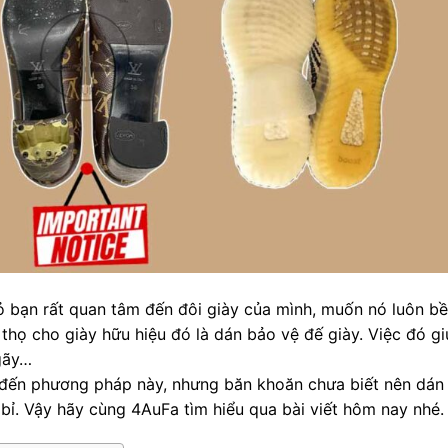
ỏ bạn rất quan tâm đến đôi giày của mình, muốn nó luôn b
 thọ cho giày hữu hiệu đó là dán bảo vệ đế giày. Việc đó g
 gãy…
 đến phương pháp này, nhưng băn khoăn chưa biết nên dán
 bỉ. Vậy hãy cùng 4AuFa tìm hiểu qua bài viết hôm nay nhé.