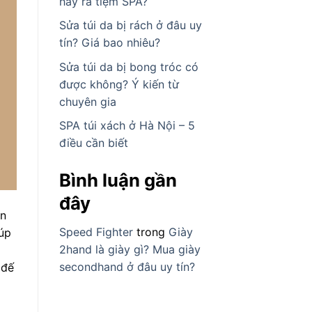
hay ra tiệm SPA?
Sửa túi da bị rách ở đâu uy
tín? Giá bao nhiêu?
Sửa túi da bị bong tróc có
được không? Ý kiến từ
chuyên gia
SPA túi xách ở Hà Nội – 5
điều cần biết
Bình luận gần
đây
ền
Speed Fighter
trong
Giày
iúp
2hand là giày gì? Mua giày
secondhand ở đâu uy tín?
 đế