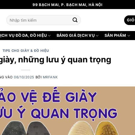
99 BẠCH MAI, P. BẠCH MAI, HÀ NỘI
Tìm
GIỎ
kiếm:
ỊCH VỤ ĐỒ DA, ĐỒ HIỆU
BẢNG GIÁ DỊCH VỤ
SẢN PHẨM
TIPS CHO GIÀY & ĐỒ HIỆU
giày, những lưu ý quan trọng
NG VÀO
06/10/2025
BỞI
MRFANK