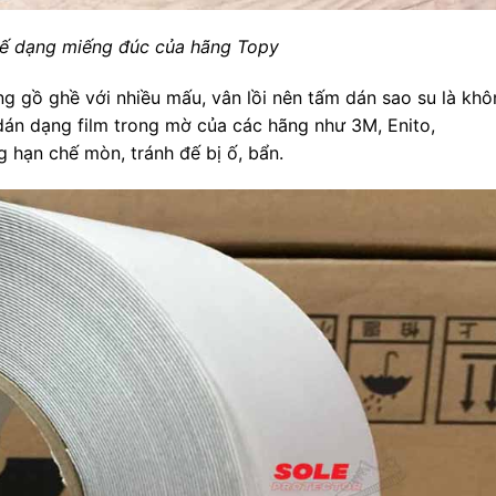
ế dạng miếng đúc của hãng Topy
g gồ ghề với nhiều mấu, vân lồi nên tấm dán sao su là khô
dán dạng film trong mờ của các hãng như 3M, Enito,
 hạn chế mòn, tránh đế bị ố, bẩn.