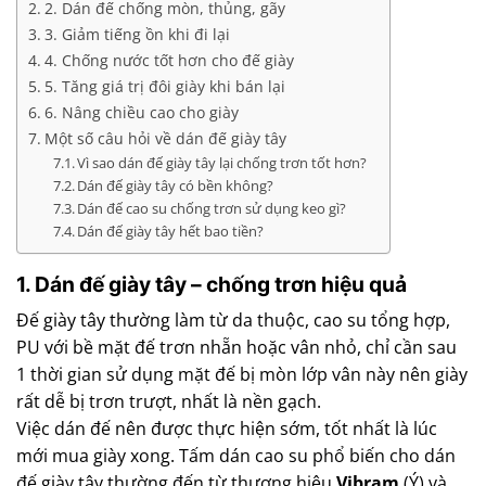
2. Dán đế chống mòn, thủng, gãy
3. Giảm tiếng ồn khi đi lại
4. Chống nước tốt hơn cho đế giày
5. Tăng giá trị đôi giày khi bán lại
6. Nâng chiều cao cho giày
Một số câu hỏi về dán đế giày tây
Vì sao dán đế giày tây lại chống trơn tốt hơn?
Dán đế giày tây có bền không?
Dán đế cao su chống trơn sử dụng keo gì?
Dán đế giày tây hết bao tiền?
1. Dán đế giày tây – chống trơn hiệu quả
Đế giày tây thường làm từ da thuộc, cao su tổng hợp,
PU với bề mặt đế trơn nhẵn hoặc vân nhỏ, chỉ cần sau
1 thời gian sử dụng mặt đế bị mòn lớp vân này nên giày
rất dễ bị trơn trượt, nhất là nền gạch.
Việc dán đế nên được thực hiện sớm, tốt nhất là lúc
mới mua giày xong. Tấm dán cao su phổ biến cho dán
đế giày tây thường đến từ thương hiệu
Vibram
(Ý) và