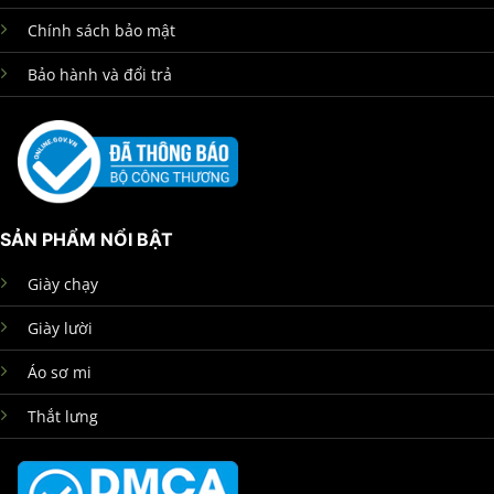
Chính sách bảo mật
Bảo hành và đổi trả
SẢN PHẨM NỔI BẬT
Giày chạy
Giày lười
Áo sơ mi
Thắt lưng