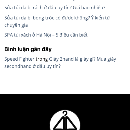
Sửa túi da bị rách ở đâu uy tín? Giá bao nhiêu?
Sửa túi da bị bong tróc có được không? Ý kiến từ
chuyên gia
SPA túi xách ở Hà Nội – 5 điều cần biết
Bình luận gần đây
Speed Fighter
trong
Giày 2hand là giày gì? Mua giày
secondhand ở đâu uy tín?