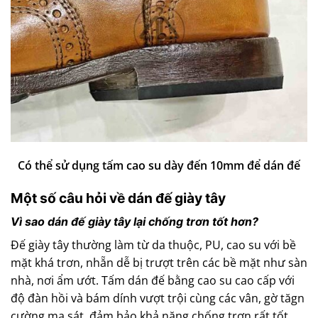
Có thể sử dụng tấm cao su dày đến 10mm để dán đế
Một số câu hỏi về dán đế giày tây
Vì sao dán đế giày tây lại chống trơn tốt hơn?
Đế giày tây thường làm từ da thuộc, PU, cao su với bề
mặt khá trơn, nhẵn dễ bị trượt trên các bề mặt như sàn
nhà, nơi ẩm ướt. Tấm dán đế bằng cao su cao cấp với
độ đàn hồi và bám dính vượt trội cùng các vân, gờ tăgn
cường ma sát, đảm bảo khả năng chống trơn rất tốt.