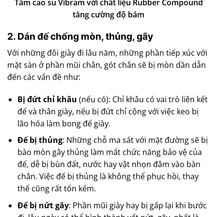
Tấm cao su Vibram với chất liệu Rubber Compound
tăng cường độ bám
2. Dán đế chống mòn, thủng, gãy
Với những đôi giày đi lâu năm, những phần tiếp xúc với
mặt sàn ở phần mũi chân, gót chân sẽ bị mòn dần dẫn
đến các vấn đề như:
Bị đứt chỉ khâu
(nếu có): Chỉ khâu có vai trò liên kết
đế và thân giày, nếu bị đứt chỉ cộng với việc keo bị
lão hóa làm bong đế giày.
Đế bị thủng
: Những chỗ ma sát với mặt đường sẽ bị
bào mòn gây thủng làm mất chức năng bảo vệ của
đế, dễ bị bùn đất, nước hay vật nhọn đâm vào bàn
chân. Việc đế bị thủng là không thể phục hồi, thay
thế cũng rất tốn kém.
Đế bị nứt gãy
: Phần mũi giày hay bị gấp lại khi bước