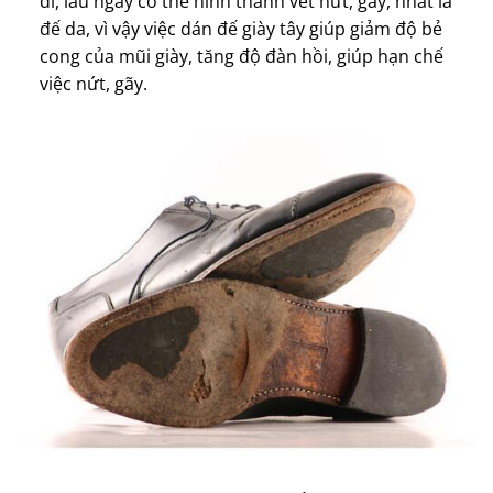
đi, lâu ngày có thể hình thành vết nứt, gãy, nhất là
đế da, vì vậy việc dán đế giày tây giúp giảm độ bẻ
cong của mũi giày, tăng độ đàn hồi, giúp hạn chế
việc nứt, gãy.