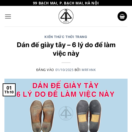
Bỏ
99 BẠCH MAI, P. BẠCH MAI, HÀ NỘI
qua
nội
dung
KIẾN THỨC THỜI TRANG
Dán đế giày tây – 6 lý do để làm
việc này
ĐĂNG VÀO
01/10/2025
BỞI
MRFANK
01
Th10