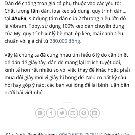
Dán đế chống trơn giá cả phụ thuộc vào các yếu tố:
Chất lượng tấm dán, loại keo sử dụng, quy trình dán…
tại
4AuFa
, sử dụng tấm dán của 2 thương hiệu lớn đó
là Vibram, Topy, sử dụng 100% keo dán chuyên dụng
của Mỹ, quy trình xử lý bề mặt, ép keo, mài cạnh tiêu
chuẩn với giá chỉ từ
380.000 đồng.
Vậy là chúng ta đã cùng nhau tìm hiểu 6 lý do cần thiết
để dán đế giày tây, dán đế mang lại lợi ích tuyệt đối,
kinh tế hơn rất nhiều so với việc thay đế khác hoặc phải
mua đôi giày mới vì giày bị hỏng đế. Nếu có bất kỳ câu
hỏi hay góp ý nào, các bạn vui lòng để lai bình luận bên
dưới bài viết nhé.
Bài viết này được đăng trong
KIẾN THỨC THỜI TRANG
. Đánh dấu
liên