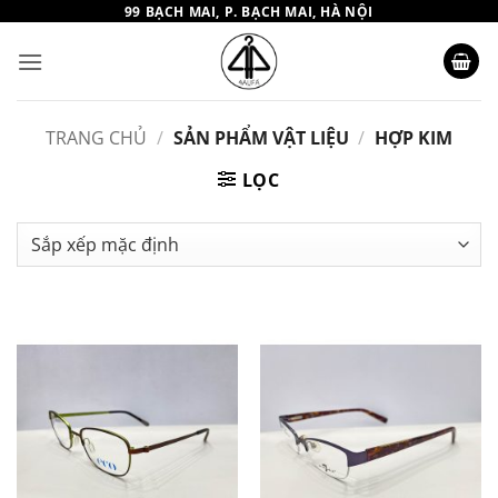
Bỏ
99 BẠCH MAI, P. BẠCH MAI, HÀ NỘI
qua
nội
dung
TRANG CHỦ
/
SẢN PHẨM VẬT LIỆU
/
HỢP KIM
LỌC