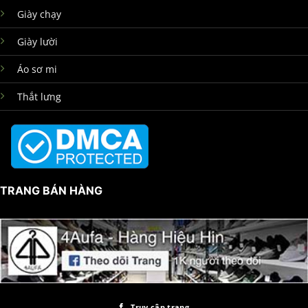
Giày chạy
Giày lười
Áo sơ mi
Thắt lưng
TRANG BÁN HÀNG
Truy cập trang