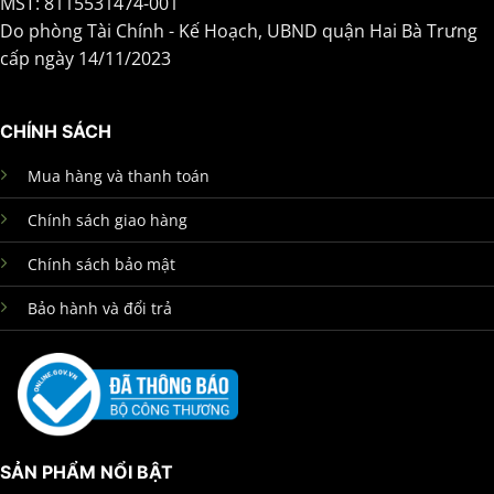
MST: 8115531474-001
Do phòng Tài Chính - Kế Hoạch, UBND quận Hai Bà Trưng
cấp ngày 14/11/2023
CHÍNH SÁCH
Mua hàng và thanh toán
Chính sách giao hàng
Chính sách bảo mật
Bảo hành và đổi trả
SẢN PHẨM NỔI BẬT